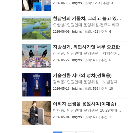
2026-06-15
|
hrights
|
조회:
1293
|
추천:
3
천잠연의 가물치, 그리고 놀고 있는 통발 - 인권평화연구원의 과제 탐색 ① -(오항녕)
오항녕/ 인권연대 운영위원·전주대학교 명예교수 ※ 앞으로 내 칼럼은 차례가 돌아오는 대로, ‘인간다운 삶의 조건’을 ‘지역-농업(농촌)-공유’라는 범위에서 계속 다루어보려고 한다. 이 주제는 앞으로 인권평화연구원에서 공동으로 탐구했으면 하는 주제이다. 이들 이슈에서 어떤 돌파구가 마련되지 않는 한, 우리 사회가 어쩌다 나아지는 국면도 있겠지만, 조금 길게 보면 ‘저무는 근대 문명’의 대안을 찾기 어렵다는 역사학도로서의 불안감 때문이다. 회원과 독자 여러분의 적극적인 말씀 기다린다. hallimoh@hanmail.net 버스를 타고 만경강 다리를 건널 때면 저기 물고기 많을 텐데, 하며 입맛을 다신 지 오래되었다. 이런 말을 하면 내 수업을 듣는 학생들은 뭔 말인가 하는 표정으로 쳐다본다. 어쩌다 호기심을 보이지만 이내 관심에서 멀어진다. 아무래도 체험으로도 상상으로도 닿기 어려운 딴 세상 얘기일 것이기 때문이리라. 하지만 나는 삼천변을 걸을 때도 이 병이 도진다. 삼천은 전주를 가로지르는 전주천과 함께 시민들이 자주 찾는 산책로이다. 봄이면 화사한 벚꽃을 선사하고 지금은 기생초, 데이지가 하늘거린다. 전주천이 동남쪽에서 북서쪽으로 흐르며 만경강에서 만나고, 삼천은 남쪽에서 북쪽으로 흐르며 만경강에서 합류한다. 전주는 삼천과 전주천을 품고 있다. [사진1(왼쪽) : 만경강 습지. 김제평야를 기름지게 하는 자연의 선물이다.] [사진2(오른쪽) : 전주를 여유롭게 만드는 두 개천이 삼천과 전주천이다. 모두 만경강에 합류한다.] 삼천은 어지간해서 얼지 않는다. 20년 가까이 살면서 삼천이 언 걸 보기는 지난 겨울이 처음인 듯하다. 그나마 일부였고 또 길지도 않았다. 하여간 잠시나마 언 삼천을 보면서 저기서 썰매를 탈 수 있을까 싶었다. 어릴 적 할머니의 걱정을 뒤로 하고 아이들과 새벽부터 썰매 타러 나가던 기억이 따라왔다. 요즘 아이들은 어디서 썰매를 탈까, 문득 궁금해졌다. 가끔 낚시하는 사람들을 본다. 물론 ‘불법’이다. 지방하천으로 사람들이 수영하거나 물고기를 잡지 못하게 되어있다. 낭만이 그리운 사람들이 낚시를 할지언정, 수영이라니! 누가 저 보기에도 더러운 물에 들어가 수영을…. 그래도 물은 점점 맑아지고 있다. 청둥오리나 백로가 한가로이 물고기를 잡는 모습은 늘 볼 수 있다. 나도 저러고 싶었다. ① 너댓 명의 아이들이 모인다. ② 누군가 집에서 작은 냄비나 솥, 고추장, 성냥 따위를 챙겨서 나온다. ③ 내깔(냇가)로 가는 도중에 아무네 볏가리에서 짚단을, 또 고추, 깻잎, 파, 호박 등을 누군가의 밭이나 뚝에서 챙긴다. (저 ‘내깔’은 지도에 ‘학정천’이라고 적혀 있는데, 우리는 한 번도 그렇게 부른 적이 없었다. 그저 ‘내깔’이었고, 여름에는 멱감고, 겨울에는 썰매와 스케이트로 해지는 줄 모르던 우리의 영토 중 하나였다.) ④ 아이들은 홀딱 벗고 내깔로 들어가 붕어를 ‘움킨다’. 우리는 정말 물속의 물고기를 맨손으로 잡았다. ⑤ 주로 붕어를 잡았다. 가끔 메기, 가물치, 뱀장어 등을 잡기도 한다. 보(洑)를 타고 올라오는 10cm 정도 되는 작은 뱀장어 새끼들은 잡지 않았다. 어차피 자라면 나중에 우리가 잡아먹을 거니까. ⑥ 적당히 잡으면 보에서 붕어 배를 딴다. 내장을 제거하는 것이다. 헹군다. ⑦ 끓는 동안 우리는 멱을 감는다. ⑧ 둘러앉아 떠들며 먹는다. 먹을 만큼 먹으면 또 멱을 감으며 논다. 우리가 싱싱한 야생성을 간직하고 있을 때를 떠올렸다. 이 경험은 불과 얼마 전까지도 사람들의 주변에 있던 강이나 시내, 연못, 늪지에서 늘 하던 일상 생활방식이었다. 여기서 생존에 필요한 영양분을 얻었다. 잠깐만 그물질하면 분유통으로 하나 가득 붕어를 잡을 수 있었다. 이중 아주 조금만 졸여서 반찬으로 먹기도 했다. 하지만 배 따고 씻어서 뒤란 항아리들 위에 올려놓아 말린 뒤 짚불에 구우면 바삭한 간식이 된다. 입이 구진할 때마다 주머니에서 꺼내 먹었다. 미꾸라지는 어떤가. 요즘 추어탕 끓이는 귀여운 미꾸라지는 잡지도 않았다. 어른 손가락 굵기의 먹음직한 것들만 잡아도 충분했다. (미안하지만) 소금 뿌려 펄펄 뛰는 얘들을 잠재운 뒤 호박잎에 쌓아 짚불에 넣는다. 적당하게 익힌 뒤 김이 모락모락 나는 살점을 발라먹는 맛이라니…. 우렁이는 쫀득한 식감에서 보면 으뜸이었고, 이것들은 더 쉽게 논두렁에서 건져올 수 있었다. 내가 어디 아픈 데 없이 그럭저럭 건강하게 사는 건 다 얘들 덕분이라는 생각을 할 때가 한두 번이 아니었다. 이를 낭만적 회고라고 할지도 모른다. 물론 과거는 미화될 수도 있고, 다시 반복되지도 않을 것이다. 그러나 인간의 생명력에 대한 희구와 다양한 삶의 가능성에 대한 상상이 예전과 다른 방식과 모습으로 현실화하지 못한다고 예단하는 것도 성급하지 않을까. 그래서 소박하게 결심하였다. 우선 연구실 앞에 있는 천잠연에 사는 것들을 타깃으로 삼았다. 천잠연은 뒷산 천잠산을 따서 지은 연못 이름이다. 전주대 내 연구실 앞에 있다. 거기에는 가끔 물고기가 뛰고, 햇볕 쬐러 나온 자라, 수초에 몰려든 가물치가 눈으로 보아도 차고 넘칠 정도다. 연못 주변을 어슬렁거릴 때마다 나와 눈이 마주친 것들도 적지 않을 것이다. 인터넷을 한참 골라 그물을 하나 장만했다. 된장을 넣고 물고기를 유인한 뒤 들어오면 나가기 어렵게 만든 통발이었다. 내 야무진 계획을 들은 친구가 한마디했다. “내가 징계위원회에서 자넬 보지 않게 해줘.” 천잠연에서 물고기를 잡는 것도 교칙 위반이라고 한다. 그래도 마음을 접지 못하고 있을 때, 다른 동료가 덧붙였다. “저기는 물고기에서 냄새나서 못 먹을 거예요.” 조금씩 배수를 한다고 해도 대체로 고여 있어서 그렇다는 말이다. [사진3(왼쪽) : 전주대에 있는 천잠연. 물고기가 넘친다.] [사진4(오른쪽) : 천잠연에서 붕어, 가물치 잡으려고 샀던 통발. 어쩌면 제 몫을 못하고 폐기될지도 모른다.] 그렇게 나는 퇴각했다. 무기력하게. 그 뒤로 누누이 스스로 물어보았다. 정말 교칙 때문에, 또 잡은 물고기에서 냄새가 날까봐 잡지 않은 것인가? 교칙과 냄새를 무릅쓰고 굳이 저것들을 잡을 이유가 내 생활에 없었던 것이겠지. 이것도 중요한 이유일 것이다. 누가 언제부터 학정천이나 삼천이 지방하천이라고 고기 잡으면 안 된다고 경고할 권력을 부여했는가? 이 일방적 금지 역시 근거는 빈약하다고 생각하지만, 금지를 거부하면 귀찮고 불편한 일이 따라온다. 하지만 이것이 이유의 다였을까? 실은 내 맘속에 만경강과 삼천을 볼 때마다 느낀 동경 한편으로 불안감이 자리 잡고 있었다. 내가 더는 붕어나 가물치를 맨손으로 움키지 못할지도 모른다는 불안감 말이다. 맨손으로 움키기는커녕 그물을 주어도 제대로 잡지 못할지 모른다. 이제는 맨발로 저 ‘더러운 개흙’을 쑥쑥 밟고 ‘오염된 냇물’에 몸을 담근 채 쭈그려 앉아 수초에 팔을 쓸리기에는 내가 너무 청결하게 살고 있던 것이다. 나는 문명화되었고, 내 몸은 너무 깨끗한 데 익숙하다. 개흙은 물론 잔디밭의 흙도 만져본 기억이 언제던가. 개천물은커녕 수돗물 외에 다른 물에 손이나 몸을 담가본 적도 없는 듯하다. 감각과 민첩성을 또 어떤가. 개천에 쭈그려 앉아 더듬더듬 수초 사이를 탐색하는 정밀도, 물고기와 다른 것을 구별하는 감각, 손 어딘가 닿은 놈을 낚아채는 기밀함을 발휘할 재간이 남아 않았다. 뭐든 사먹고 살고 있으니. 어쩌면 난 이미 잃어버린 자립성, 원시성, 야생성을 직감했는지 모른다. 이런 생각이 들 때면 단순히 추억이 아니라 오래 전부터 DNA에 내재하던 생명력 같은 걸 잃었는지 모른다는 불안감에 휩싸였다. 통발은 일부러 버리지 않았다. 그걸 버리면 더 이상 질문하지 않을 것 같았다. 그저 연구실 귀퉁이에 놓여 있는 그물을 보면서 잊지나 말자고 생각했다. 그렇게 10년이 넘었다. 그러다 늦기 전에 잃어버린 몸의 감각과 생생함을 찾고 싶었다. 어디부터 시작해야 할까? 우선 흙, 둠벙, 논밭, 지역에 다가가기로 했다. (계속)
2026-06-09
|
hrights
|
조회:
429
|
추천:
6
지방선거, 외면하기엔 너무 중요한(강국진)
강국진/ 인권연대 운영위원 지방선거가 일주일밖에 남지 않았다. 선거철이 될 때마다 모순된 감정을 느끼게 된다. 한편으론 공식 선거운동을 한다며 지하철역마다 색색이 옷을 입은 사람들이 마음에도 없는 “수고하셨습니다. 기호 OO번 XXX입니다”라고 합창을 하는 건 시끄럽고도 귀찮다. 시대착오적인 구시대의 산물이라는 생각도 든다. 그러면서도 다른 한편으론 색색이 옷을 입은 사람이 안 보이기라도 하면 ‘저런 것조차 조직하지 못하는 걸 보니 한심하다’라는 생각도 하게 된다. 또 선거운동 기간이 너무 짧다는 생각도 자주 하게 된다. 공식 선거운동 자체도 길다고 할 수 없는 데다, 사전투표까지 한다고 치면 후보들을 살필 시간은 더 줄어들 수밖에 없다. 솔직히 말해서 시장이나 구청장의 공약과 이력을 꼼꼼하게 살피는 편이지만, 시의원이나 구의원까진 이름도 제대로 기억하지 못한다. 거대 양당제가 강화되다 보니 선택지가 좁아지는 문제도 물론 있을 것 같다. 기초의원 차원에서 할 수 있는 공약이 과연 얼마나 변별력이 있을지도 솔직히 의문이 드는 게 사실이다. 물론 어느 구의원 후보가 제시한 공약은 지금도 기억난다. 그 구의원은 ‘어린이대공원에 대규모 뉴타운 건설’을 공약했다. 선거공보물에는 어린이대공원 안에 수십 층짜리 고층아파트가 들어선 모습이 한 장 가득했는데, 지금 생각해도 참신성 면에서는 최고였다(그리고 그분이 당선되지 않아서 얼마나 다행인지 모른다.). 후보를 제대로 살피지 못하면 정당에 따라 찍을 가능성이 매우 크다. 이걸 큰 문제라고 지적하는 전문가들 얘기는 자주 들었다. 그런데 솔직한 내 대답은 이렇다. 글쎄 그게 꼭 문제일까. 유권자가 모든 후보를 검증하는 것 자체가 불가능한 게 아닌가. 그래서 필요한 게 정당의 역할 아닐까. 어떤 물건을 살 때 일일이 비교하기 힘들 때 우리가 특정한 브랜드의 신뢰도를 기준으로 삼듯이 선거 국면에서 정당을 보게 된다. 내 눈에는 지극히 자연스러운 귀결이다. 우수한 후보를 발굴하고, 육성하고, 선별하는 것이야말로 정당의 존재 이유일 테니까. 사진 출처 그런 면에서 나는 교육감 선거야말로 제도실패의 전형이라고 생각한다. 심하게 말해서 교육감 선거는 엉망진창이다. 정치적 중립성을 위한다며 정당 공천을 배제했는데, 교육감 후보들은 파란 옷, 빨간 옷을 입고 선거운동을 하며 눈 가리고 아웅 한다. 학생인권조례를 강조하는 후보, 좌파 동성애 교육 척결을 주장하는 후보를 보고 있으면 애초에 교육감이 정치적으로 중립이어야 한다는 귀신 씻나락 까먹는 소리를 하는 전문가들의 지적 능력이 한심해 보일 뿐이다. 형식상 무소속이다 보니 정당의 필터링도 거치지 못하고 후보들은 후보들대로 선거 경험도 없이 헤매기 일쑤다. 중고등학생은 유권자 자격이 없는데 학교 교육에 아무 관심도 이해관계도 없는 사람들이 뽑는 교육감이라는 기묘한 불일치는 더 말해 무엇할까 싶다. 더 근본적인 문제 제기는 지방선거가 과연 필요한 것인가 하는 회의감이 아닐까 싶다. 물론 엉터리 단체장이나 쭉정이 기초의원을 보면 한심하기도 하고 자괴감이 들기도 했던 게 사실이다. 그런데도 지방선거는 꼭 필요하다고 생각한다. 더 좋은 정치인을 육성할 수 있는 훈련장이라고 생각하기 때문이다. 그건 돈이 많이 들더라도 국가의 미래를 위해 정말 중요하다. 일 잘해서 효능감을 과시하는 이재명이 두각을 나타낸 게 성남시장 시절이었다는 걸 잊으면 안 된다. 능력 있고 열정 넘치는 구청장이나 기초의원들을 여럿 만난 적 있는데 그분들이 나중에 국회의원도 되고 장관도 되며 중견 정치인으로 성장했다. 나는 그것이 한국 정치의 발전을 보여주는 선순환 구조라고 믿는다. 강국진 위원은 현재 서울신문 재직 중입니다.
2026-05-27
|
hrights
|
조회:
482
|
추천:
6
기술전환 시대의 정치(권혁용)
권혁용/ 인권연대 운영위원 노벨경제학상 수상자인 대런 애쓰모글루(Daron Acemoglu)는 한 연구에서 기술발전이 사회와 사회구성원 모두의 번영으로 이어질지, 아니면 일부 구성원의 번영으로 귀결될지는 정치적 선택에 달려 있다고 언급한 바 있다. 로봇, 자동화, 인공지능(AI) 등으로 대표되는 기술발전은 자본주의 생산체제를 추동하는 핵심 기술의 대전환을 가져왔다. 기술전환 시대에는 노동시장에서 고학력·고숙련 노동에 대한 수요는 증가하는 반면, 저학력·저숙련 노동에 대한 수요는 감소하는 경향이 나타난다. 그 결과 임금과 소득 불평등이 확대되고 경제적 양극화도 심화한다. 여기에 자동화와 인공지능의 급속한 발전은 각자가 보유한 기술이 대체 가능한 노동인지, 아니면 기술과 보완적으로 공존할 수 있는 노동인지에 따라 실업 위험을 다르게 만든다. 이처럼 기술전환 시대에는 소득 수준과 실업 위험이 기술 특성과 직업군에 따라 크게 달라진다. 기술전환 시대의 경제는 크게 지식경제 부문과 낙후된 제조업 부문으로 구분된다. 지식경제 부문에는 창의적이고 기술집약적인 제조업과 서비스업, 금융서비스, 다양한 전문직 등이 포함된다. 반면 낙후된 제조업 부문에는 부가가치가 낮은 제조업 및 서비스업이 속한다. 한국의 경우 전자는 삼성전자, SK하이닉스, 그리고 판교와 테헤란로에 집결한 기술 선도 스타트업들로 대표된다면, 후자는 전국 산업단지에 분포한 중소기업들로 대표된다. 서산·창원·울산·구미 등 산업단지가 쇠락하고 주변 상권이 무너진 현실은 이미 잘 알려져 있다. 최근 통계 자료들 역시 우리 사회의 소득 및 자산 불평등이 심화되어 왔음을 보여준다. 기술전환 시대에 낙후된 부문에 종사하거나 일자리를 잃고 소득 감소를 경험한 사람들이 정치에 대한 누적된 불만을 극우 세력 지지나 반민주주의적 태도로 표출한다는 점은 선진 민주주의 국가들에서 이미 관찰되는 현상이다. 따라서 기술전환 시대가 초래하는 경제적·정치적 문제들에 정치와 정책이 어떻게 대응하느냐가 중요할 수밖에 없다. 애쓰모글루가 말했듯이, 기술발전의 열매가 사회구성원 전체의 번영과 삶의 질 향상으로 이어질지는 결국 정치적 선택에 달려 있다. 김용범 정책실장이 소셜미디어에 올린 메시지가 논란이 되었다. 반도체 호황으로 막대한 수익을 거둔 대기업들의 “초과이윤”을 국민배당금 재원으로 활용하자는 내용이었다고 한다(나는 게시글을 직접 확인하지는 못했다는 점을 밝힌다). 다음 날 청와대는 즉각 “논의된 바 없는 사안”이라며, “초과이윤”이 아니라 관련 대기업들의 법인세 “초과세수”를 의미한 것이라고 해명했다. 이어지는 정치권의 반응을 보면서 기술전환 시대 한국 정치의 현재 위치를 다시 생각하게 되었다. 첫 번째는 정치권의 후진적인 즉자성(卽者性)이다. 즉자성의 반대는 숙고와 성찰을 거친 대자성(對者性)이다. 먼저 국민의힘의 즉각적인 논평 대응을 보자. 김용범 실장의 메시지가 “공산당”이나 “사회주의”와 무슨 관련이 있는가. 결국 시대착오적인 레드 콤플렉스를 동원해 보수 우파 지지층을 결집하려는 의도일 것이다. 국민의힘은 기술전환 시대가 초래하는 소득 및 자산 불평등, 그리고 실업 위험의 불균등성에는 별다른 관심이 없어 보인다. 그들의 눈에는 대기업과 대주주들, 그리고 강성 지지층만 보이는 듯하다. 그런데 정작 그 대기업과 상당수 주주조차 국민의힘의 낡은 레드 콤플렉스 동원이 후진적이라고 생각할 것이다. 한국 정치에서 책임 있는 야당이라는 자의식이 조금이라도 있었다면 나오지 않았을 반응이다. 다른 한편으로는 김용범 실장의 즉자성도 문제다. 청와대 정책 컨트롤타워의 책임자라면 자신의 말 한마디, 글 한 줄이 시장과 사회에 던질 파장을 적어도 한번은 숙고했어야 했다. 각국 중앙은행 총재들이 발언 하나하나에 극도로 신중한 이유는, 그 말이 시장 전체에 연쇄적인 영향을 미치기 때문이다. 때로는 시장의 기대를 특정 방향으로 유도하기 위해 전략적으로 발언하기도 한다. 그러나 김용범 실장이 그러한 전략적 의도를 가지고 소셜미디어에 “초과이윤”이라는 표현을 사용했다고 보기는 어렵다. 사진 출처 둘째, 삼성전자와 SK하이닉스 등 반도체 호황을 누린 대기업들의 법인세 증가로 발생한 초과세수를 어떻게 활용할 것인가. 현재 법률과 시행령은 세수 집행의 우선순위와 배분 비율을 규정하고 있다. 우선순위는 지방재정교부금과 지방교육재정교부금이다. 그런데 지방재정교부금은 과연 지방정부별 재정자립도 등 객관적 원칙에 따라 공정하게 배분되고 있는가. 매년 연말 예산결산특별위원회에서 다음 해 예산을 최종적으로 양당 원내대표와 수석부대표 몇몇이 비공개로 조정하는 과정에서 이른바 “쪽지예산”이 반영되는 현실을 어떻게 바꿀 수 있을까. 교육재정교부금 역시 재검토가 필요하다. 학령인구가 급감한 상황에서도 오래전에 정해진 기준에 따라 내국세와 교육세의 약 20%를 자동 배정하는 현행 제도가 과연 타당한지 논의해야 한다. 학생 1인당 교육재정교부금이 증가하는 이유는 교육재정이 획기적으로 확대되었기 때문이 아니라 학생 수 감소의 결과이다. 셋째, 우선순위에 따른 재정 집행 이후 남는 초과세수를 어떻게 사용할 것인가의 문제다. 국민배당금은 아마도 고소득층 일부를 제외한 국민에게 일정 금액을 현금이나 지역화폐 형태로 일괄 지급하자는 아이디어일 것이다. 단기적으로는 많은 국민, 정확히 말하면 유권자들의 호응을 얻는 데 일정한 효과가 있을 수 있다. 정책 효과 역시 눈에 잘 보인다. 그러나 정책결정자가 장기적 시각에서 기술전환 시대에 대한 정치적 대응을 고민한다면, 일회성 소액 배당보다는 고용보험 사각지대 해소와 실업급여 확대 같은 사회보험 강화, 그리고 교육 및 직업훈련 확대를 우선시해야 하지 않을까. 현재 이재명 정부에서 복지정책은 후순위로 밀려나 있다. 그러나 복지정책은 대체로 입법 사안이며, 집권당이 의회 다수당인 상황에서는 의지만 있다면 충분히 추진 가능한 영역이다. 기술전환 시대에 정치가 무엇을 해야 하는지, 그리고 기술발전의 열매를 어떻게 사회 전체의 장기적 번영으로 연결할 것인지 고민하는 장기적 시각의 정치가 필요하다. 권혁용 위원은 현재 고려대학교 정치외교학과 교수로 재직 중입니다.
2026-05-18
|
hrights
|
조회:
555
|
추천:
10
이희자 선생을 응원하며(이재승)
이재승/ 인권연대 운영위원 10·29이태원참사진상규명법은 ‘기억, 추모, 애도를 받거나 할 권리’를 피해자의 권리로 명문화하였다(제3조 4호). 애도를 받을 권리나 애도할 권리의 상대방은 어떤 의무를 지는가! 에우리피데스의 <간청하는 여인들>은 이 권리의 진지한 성격을 잘 보여준다. 테베와의 전쟁에서 전사한 아르고스의 일곱 장수들의 시신을 테베가 방치하자 전몰자의 어머니들은 아테네의 테세우스에게 유해 송환에 앞장서줄 것을 간청하였다. 요즈음의 말로 외교적 개입을 요청한 것이다. 아테네와 테베 간의 평화 교섭이 결렬되자, 테세우스는 애도권의 침해(유해 방치)를 이유로 전쟁을 일으켜 시신을 탈환하였다. 그는 국가란 모름지기 무엇을 해야 하는지를 시전하면서 아테네의 엘레우시스에서 성대한 장례식을 거행하였다. 현대판 아르헨티나의 ‘5월광장 어머니들’과 이행기 정의의 실현을 보는 것 같다. 충남 천안시 망향의 동산에 세운 이희자 선생의 부친의비석은 백비로 있다. 사진은 2007년 4월의 모습이다. -사진 필자 제공 야스쿠니신사의 조선인합사 문제는 유족들이 2025년 12월 한국에서 합사 취소 소송을 제기하면서 다시 점화되었다. 이 소송의 원고는 이희자 선생이다. 이희자 선생이 두 살 때인 1944년, 부친 이사현은 일제에 의해 강제동원되어 종내 소식이 없었다. 1989년에 이르러서야 부친이 1945년 6월 중국 광서성 병원에서 사망하였다는 소식을 들었고, 유족의 동의 없이 부친이 1959년 야스쿠니신사에 무단합사되었다는 더욱 충격적인 사실도 알게 되었다. 현재 야스쿠니신사에는 2만 1천여 명의 조선인 군인·군속(군무원) 희생자들이 합사되었다. 야스쿠니가 국립묘지와 같은 묘역이 아니라 사당과 유사한 것이므로 합사는 유해가 아닌 영혼을 봉안한 것이라고 말할 수 있겠다. 이희자 선생을 비롯하여 한국인 유족들은 일본 정부와 야스쿠니신사를 상대로 몇 차례 합사 취소소송을 제기하였으나 일본의 최고재판소는 일관되게 청구를 기각하였다. 그 이유는 다음과 같다. 첫째, 야스쿠니신사는 종교법인으로서 누구를 신으로 모실지는 신사의 종교 활동에 속하는 사항이므로 국가가 이에 개입하는 것은 신사의 신앙의 자유를 침해할 우려가 있다. 둘째, 자신의 친족이 타인의 종교 시설에서 모셔지는 것에 대해 느끼는 불쾌감이나 정신적 고통은 곧바로 법적 보호 대상인 권리침해로 간주하지 않는다. 셋째, 개인의 감정보다 종교법인의 자유가 우선한다. 넷째, 합사가 1957년에 이루어졌고 이미 이 문제를 다툴 수 있는 20년의 제척기간이 도과하였다. 야스쿠니신사는 태평양전쟁 후 미국 점령군의 정책에 의해 독립적인 법인이 되었지만, 전사자 영혼의 체계적 관리(일본인 전사자 240만 명 합사)는 여전히 국가의 고유한 업무임은 부정할 수 없다. 전쟁 업무 자체를 민간회사가 수행했다고 해서 전쟁 수행에 대한 국가책임이 소멸하지 않듯이, 애도 작업의 민영화로 인해 합사의 국가행위성이 제거되지 않는다. 일본 정부는 조선인 군인·군속 전사자를 일본인이 아니라는 이유로 연금 지급을 거부하면서도 이율배반적으로 사망 시 제국의 신민이었다는 이유로 조선인의 영혼을 야스쿠니신사에 무단합사(無斷合祀)하였다. 또한 신사 측은 합사가 일본의 고유한 전통이라고 주장하는데, 실은 일본의 침략전쟁을 미화하고 민중을 동원하기 위해 급조된 서푼짜리 군국주의 전통에 불과하다. 본디 일본의 장례 전통은 원한을 품고 죽은 적이 해코지하지 않도록 후하게 제사를 지내고, 이를 통해 평온과 번영을 기원하는 어령신앙(御靈信仰)과 죽은 자는 적과 아군을 구별하지 않는다는 원친평등(怨親平等)을 바탕으로 한 보편적 애도를 지향하였다. 대체로 이러한 방식이 인류의 오랜 문화적 관례였다. 그러나 1869년 메이지 천황의 요청으로 설립된 초혼사(야스쿠니신사의 전신)는 자기편에 속하는 군인의 죽음을 위령하고 선양하는 군국주의적 시설로 변질되었다. 여기다 식민지 출신 이방인의 혼령까지 붙들어 합사하는 방식은 사후세계로까지 확장된 제국주의의 구습이라고 달리 표현할 방도도 없다. 그러한 관행이 천년을 지속한다고 한들 기이한 악습일 뿐이다. 그러한 무단합사는 국제인도법과 인권법에도 반하고, 문명국들의 일반적인 애도권의 법리나 관행과도 동떨어져 있다. 유가족의 애도권은 제네바 제1협약 제17조, 제네바 제4협약 제130조, 제1추가의정서 제32-34조 등 국제인도법에서 등장하고, 자유권규약 제7조(잔인하고 굴욕적이고 비인도적 처우의 금지), 제12조(출국권), 제17조(사생활·가정생활의 자유), 제18조(종교의 자유), 제27조(종족적, 종교적 또는 언어적 소수민족의 문화 및 종교의 향유권)에 그 근거를 가진다. 한마디로 국제인도법 및 국제인권법은 애도의 영역에서 국가와 가족의 견해가 충돌할 때 가족의 애도권을 우선시한다. 한국의 국립묘지법도 국립묘지 안장 여부에 대해 가족에게 결정권을 부여한다. 이러한 애도권은 한국 헌법의 여러 조항과 관습법상 제사권에 의해서도 뒷받침된다. 또한 식민지인의 유해를 탈식민주의적 맥락에서 출신지로 봉환하는 관행이 발전했다. 국제인도법과 국제관행에 따른다면 전몰자의 유해와 혼백은 국가적 자산이나 전리품이 아니라 유족에게 귀속되어야 할 인격적 가치라고 말할 수밖에 없다. 그러나 일본 법원은 신사의 기이한 합사 관행을 종교의 자유라는 이름으로 정상화하는 갈라파고스 판결을 반복하였다. 한국에서도 소송의 쟁점은 유족들에게 합사 취소를 청구할 권리가 있는지이다. 애도권을 권리로 인정한다면 이 권리의 주체가 누구이며, 이 권리의 상대방이 누구인지를 확정해야 한다. 전몰자에 대해서라면 다양한 주체들(가족, 친지, 공동체, 국가, 일반 시민, 사원)이 다양한 방식으로 애도작업(장례식, 안장, 제사, 추도, 보훈, 제사)을 수행한다. 다양한 주체들이 애도권을 갖지만 이러한 애도권들이 동등한 비중을 갖는다고는 볼 수 없다. 다양한 층위와 관계를 내포하는 애도작업에서는 권리의 짙음과 옅음이 존재할 뿐만 아니라 애도 주체들의 권리와 자유 사이에도 서열이 존재하기 때문이다. 애도 작업에서 짙은 권리(제사권)는 유가족의 몫이고, 일반적으로 옅은 권리(애도감정의 다양한 표현)는 국가 또는 단체, 일반 시민의 몫으로 돌아간다. 즉 유가족은 특별한 청구권이자 짙은 권리로서 애도권을 가지며, 그 밖의 애도 주체들은 일반적 자유로서 얕은 권리로서 애도권을 가질 뿐이다. 일본 법원은 야스쿠니신사가 종교법인이라는 이유로 무단합사를 실행할 짙은 권리를 인정하였고, 가족의 애도권을 얕은 권리로 희석하였다. 그러나 가족의 특별한 권리로서 애도권은 다른 어떤 권리보다 우선한다는 게 국제법의 원칙이고, 문명국의 관행이다. 야스쿠니신사의 합사 방식은 일반적 종교의 자유나 애도의 일반적 자유의 범위를 이탈한다. 야스쿠니합사는 망자에게 잠시 들르는 채플이 아니라 영원히 빠져나올 수 없는 봉쇄수도원이나 감옥에 해당하기 때문이다. 따라서 종교의 자유라는 이름으로 허용된 합사는 일반적인 애도의 범위를 이탈한 것으로서 망자의 인격권과 가족의 애도권을 본질적으로 침해한다. 합사는 일본의 기독교도나 불교도나 무신론자에게도 참담한 것이지만, 최소한 이방인의 영혼에 대해서는 얼토당토않은 괴이한 조치임은 두말할 필요가 없다. 탈식민주의적 해체만이 답이다. 국제인도법은 애도의 문제에서 종교적 관행을 존중하고 종교적 자유의 보장을 강조한다. 그런데 그 경우 국가나 신사와 같은 단체의 종교적 관행이 아니라 망자와 유가족의 종교적 관행이 결정적이다. 일본 법원은 은근슬쩍 신사의 반인권적 행태를 종교의 자유로 합리화하였다. 야스쿠니신사는 합사에 동의하는 유족에 대해서만 애도 업무를 대행하는 시설일 뿐, 제멋대로 망자의 영혼을 채집하여 영구적으로 봉인할 권리를 가질 수 없다. 애도의 영역에서는 오로지 망자와 그 가족의 특별한 권리로서 종교의 관행만이 특별히 보호받을 뿐이다. 시설에도 종교의 자유가 있다는 편의적 논리로는 가족의 특별한 지위로서 애도권을 압도할 수는 없다. 신사 측은 ‘한번 합사하여 영혼(미타마)이 하나가 된 이상, 특정 개인만을 꺼내는 것은 교리상 불가능하다’라는 독특하고 기이한 영혼야금술(metallurgy of souls)을 방패로 내세웠다. 이는 인류가 공통으로 도달한 문화 관행과는 동떨어진 신기술이라고 불릴만하다. 동의하지 않은 영혼까지 무단으로 합사하는 관행은 상징의 세계에서 귀향하는 영혼들을 중간에서 납치하는 악령술이다. 야스쿠니신사는 자신의 종교적 관행을 내세워 가장 중시해야 할 개인의 종교와 관례를 침해하였다. 합사는 고작해야 그러한 합사에 동의하는 가족들과의 관계에서만 파생적으로 의미를 지닐 뿐이다. 야스쿠니신사가 유족의 의사에 반해 망자의 혼백을 유폐하는 것은 유족의 애도권과 명예권에 대한 침해이고, 합사에 대한 일본 정부와 법원의 방치는 자유권규약이 금지하는바, 유족에 대한 잔인하고 굴욕적이며 비인도적 처우에 해당한다. 한국 정부는 잔인하고 굴욕적이고 비인도적인 처우 금지(제7조), 사생활 및 가정생활의 보호(제17조), 종교의 자유(제18조), 종족적 종교적 언어적 소수민족의 문화 및 종교 향유권(제27조)을 근거로 일본 정부에 시정을 요구해야 한다. 사자의 인간존엄에 대한 유린(국제형사재판소규정 제8조)1)도 전쟁범죄가 될 수 있다. 차제에 일본인이 재판소장으로 있는 국제사법재판소와 국제형사재판소에 전쟁범죄로 다투어 보아야 한다. 한국은 2만 8천명의 전사자가 합사된 대만과 연대하여 합사를 폐지하고, 야스쿠니신사를 해체하게 함으로써 일본을 애도에 있어서만큼 문명국의 반열에 진입하도록 조력해야 한다. 현재까지 조선인 합사자에 대하여 한국 정부는 어떠한 공식적 입장을 표명한 적이 없다. 합사 취소를 위해 외교적 노력도 경주하지 않았다. 이는 국민보호의무의 방기이다. 따라서 이번 합사 취소소송에서 한국의 사법부는 우선 유족들의 애도권 침해를 확인해야 하고, 우리 정부도 이를 기점으로 국민보호의무를 다하기 위해 외교적 행동에 나서야 한다. 국가적 수준의 애도권의 서열에서도 한국 정부가 일본 정부보다 선순위에 있으므로 유족이 존재하지 않는 합사자들을 위해서도 영혼의 귀향편을 확보해주어야 할 것이다. 1) 국제형사재판소에 관한 로마규정 제8조(전쟁범죄) 제2항 나 (21) 및 다(2) ‘인간의 존엄성에 대한 유린행위, 특히 모욕적이고 품위를 손상하는 대우’에서 말하는 인간은 사자를 포함한다. 국제형사재판소 실무편람에는 다음과 같이 적고 있다. “이 죄목에서 ‘인간’은 사망한 사람도 포함할 수 있다. 피해자가 모욕이나 굴욕 또는 기타 침해의 존재를 직접 인지할 필요는 없는 것으로 이해된다. 이 요소는 피해자의 문화적 배경과 관련된 측면을 고려한다.” International Criminal Court, Elements of Crimes, 2013, 주 49, 57 참조. The Prosecutor v. Al Hassan Ag Abdoul Aziz Ag Mohamed Ag Mahmoud ICC-01/12-01/18, Trial Judgement(Juni 26. 2024). 참고문헌 일본의 전쟁 책임 자료센터, 박환무 옮김, 『야스쿠니신사의 정치』, 동북아역사재단, 2011. 동북아역사재단 편, 『야스쿠니에 묻는다 - 야스쿠니신사 무단합사 철폐소송』, 동북아역사재단, 2014. 이재승 위원은 현재 건국대학교 법학전문대학원 교수로 재직 중입니다.
2026-05-04
|
hrights
|
조회:
650
|
추천:
11