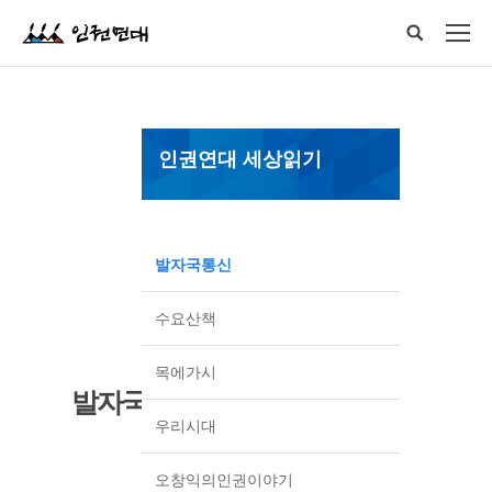
인권연대 세상읽기
발자국통신
수요산책
목에가시
발자국통신
우리시대
오창익의인권이야기