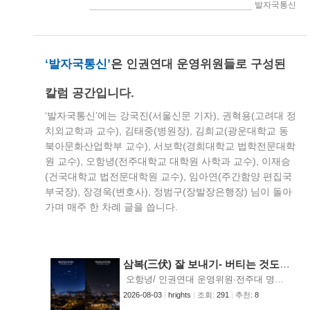
> 인권연대세상읽기 > 발자국통신
‘발자국통신’
은
인권연대 운영위원들로 구성된
칼럼 공간입니다.
‘발자국통신’에는 강국진(서울신문 기자), 권혁용(고려대 정
치외교학과 교수), 김태중(병원장), 김희교(광운대학교 동
북아문화산업학부 교수), 서보학(경희대학교 법학전문대학
원 교수), 오항녕(전주대학교 대학원 사학과 교수), 이재승
(건국대학교 법전문대학원 교수), 임아연(주간함양 편집국
부국장), 장경욱(변호사), 정범구(장발장은행장) 님이 돌아
가며 매주 한 차례 글을 씁니다.
삼복(三伏) 잘 보내기- 버티는 것도 인생이다 -(오항녕)
오항녕/ 인권연대 운영위원·전주대 명예교수 오는 8월 7일은 가을에 들어선다는 입추(立秋)이다. 난 입추가 더위를 가시게 해주리라 믿지 않는다. 입추 뒤의 절기는 처서(處暑), 백로(白露)이다. 처서는 더위를 한 곳에 치워놓는다는 의미 정도이고, 백로는 새벽 기온이 떨어져 흰 이슬이 맺힌다는 뜻이다. 입추보다 처서는 지나야 더위가 가신다는 말이 그래서 나왔다. 예전에도 입추가 지나도 여름 무더위가 사람을 힘들게 했나 보다. 조선 중기 4대 문장가로 알려진 계곡(谿谷) 장유(張維, 1587~1638)의 시는 이 경험을 담고 있다. 입추 때 살짝 서늘한 기운이 돌자, 아, 이제 숙살(肅殺)의 기운이 돈다고 여겼나 보다. 숙살은 꽃피고 열매 맺은 뒤 사물이 새로운 생명을 피우기 전까지 사라지는 양상이다. 그래서 가을이 곧 숙살의 계절이 된다. 그런데 오히려 늙은 더위[老炎]가 사라지지 않고 끄떡없이 기승을 부리고, 작렬하는 태양[熾曝]이 지면을 다 태워버릴 기세였다. 이 어른이 얼마나 힘들었는지 그의 시를 일부를 감상해 보겠다. 《계곡집》 제25권에 나온다. 연못에는 실 같은 물결조차 일지 않고 淪池息纖紋 높은 나뭇가지 간들거림도 멈췄구나 高樹停調刁 가벼운 모시옷도 갑옷 입은 듯하며 輕絺若衽革 높은 집에 있어도 가마 속에 갇힌 듯 崇館如藏窰 계곡이 겪은 여름날의 사투가 시 곳곳에 핍진하다. 무슨 날이 바람 한 점 없단다. 연못에 가는 비단실 같은 물결도 일지 않는 것이다. 쉽게 흔들이는 큰 나무의 가지 역시 간들거리지조차 않는다. 모시옷은 가볍다. 여름에 입는 옷감인데, 일일이 다려 입어야 해서 ‘모시옷은 모시고 다닌다’라는 말이 있다. 그 모시옷이 천근만근 갑옷처럼 느껴진다. 혁(革)은 갑옷과 투구이다. ‘높은 집’이 정확히 무엇을 가리키는지 모르겠지만, 누각 같은 데를 말하는 듯하다. 좀 선선할까 해서 누각에 올라도 기와 굽는 가마 속에 있는 듯하였다. 하물며 나의 처소 낮은 데다 비좁아 而我處湫隘 누추한 골목길에 근근이 사는 처지라 陋巷甘簞瓢 붉은 해 종일 짧은 처마네 지글지글 赤日烘短簷 온몸이 녹아나며 기름땀에 범벅일세 爍體融脂 膋 한데 내 집은 밀집된 골목에 있으니, 그나마 바람도 통하지 않고 지열은 고스란히 견뎌야 한다. 좁은 집이라 처마도 짧으니 햇볕을 차단하기에 역부족이다. 그러니 몸이 녹아나며 체지방이 녹아내리는지 기름땀 범벅이다. 원래 료(膋)는 발기름이라고 해서 동물 뱃가죽 안쪽에 낀 지방덩어리를 말하지만, 여기서는 몸의 어떤 부위를 특별히 지칭하는 게 아니다. 어찌 옛 질병 도질까 따질 틈 있으리 寧論舊疾動 숨이 턱턱 막히면서 소갈증 생겼는데 渴肺成中痟 영락없이 시루 속 물고기 처지 되어 有如鬵中魚 이리 뒹굴 저리 뒹굴 볶이기 기다리네 宛轉待爛焦 컨디션이 나빠졌지만, 지병 걱정할 때가 아니다. 폐가 마르다 보니 소갈증이 생긴다. 계속 갈증이 나면 소갈[痟]이라고 표현하였다. 흔히 소갈을 당뇨라고도 하지만, 실제 소갈의 범위가 더 넓은 듯하다. 심(鬵)은 떡 찌는 시루이다. 시루는 밑에 구멍이 뚫려 있어, 수증기를 받아낼 수 있다. 그래서 콩나물을 키울 때도 사용하였다. 예전에 우리 할머니가 시루떡을 할 때면 솥 위에 시루를 걸고 밀가루를 이겨 솥과 시루 사이의 빈틈을 막은 뒤, 김이 모락모락 나도록 찌던 기억이 있다. 난(爛)은 폭 익어 살점도 보이지 않게 된 상태를 말한다. 고기를 곤다고 할 때 그 느낌이다. 초(焦)는 콩 볶듯이 달달 볶는 것이다. 흐르는 땀 훔치고 창틀에 기대어도 揮汗倚牕欞 가쁘게 몰아쉬는 숨소리 헉헉거릴 뿐 急喘聲嘵嘵 밤 들어 더욱 극성인 이놈의 찜통더위 入夜轉欝蒸 남은 늦더위는 언제쯤 사라질런고 殘暑何曾消 돗자리 펴보지만 정말 그냥 해보는 짓 枕簟諒徒設 이리 뒤척 저리 뒤척 짧은 밤 지새우며 轉輾徹短宵 머리 들어 푸른 하늘에 하소연하며 擧頭呼蒼天 미리 북두칠성 자루를 돌려놓고 싶구나 徑欲斡斗杓 어쩌랴, 땀 닦고 혹여 바람이 들어올까 창문에 기대며 헉헉거릴 뿐이다. 그나마 돗자리가 위안이다. 대나무로 만들어 살갗에 닿으면 시원하다. 죽부인이 그래서 나왔는데, 나도 하나 가지고 있어 가끔 사용한다. [사진 1: 전주 한옥마을에서 본 여름과 겨울, 북두칠성의 위치. ChatGPT가 생성해 주었다.] 빌 데는 하늘뿐이다. 마지막 구절의 북두칠성 자루를 돌려놓는다는 말은 세 가지 해석이 가능하다. 첫째는, 북두칠성이 물 뜨는 바가지 모양이니까, 물을 담아 쏟아지게 했으면 좋겠다는 뜻도 있을 듯하다. 둘째, 여름이 지나 가을이 되면 북두칠성의 자루가 위치가 바뀌기 때문이 아닌가 한다. 다만, 계절에 따라 북두칠성이 낮아지기는 해도 자루가 돌아가지는 않는다는 점에서 이 해석의 약점이 있다. 셋째, 돗자리 펴고 자려는데 열대야로 더워서 잠을 못 이루는 상황과 연결하여, 빨리 밤이 지나갔으면 하는 바람을 담은 구절로 볼 수 있다. [사진 2: 전주 한옥마을에서 본 여름 저녁과 새벽까지 북두칠성의 위치. 역시 ChatGPT가 생성해 주었다.] 계곡의 시를 읽고 더 더워졌다고 느끼신다면 송구하다. 당초 의도는 계곡의 고통을 보면서 위로받자는 고약한 심보였다. 더위를 더위로 다스린다는 이열치열이라는 말도 있지 않은가! 그래서 삼복에는 삼계탕, 추어탕 등 주로 펄펄 끓인 탕(湯)류를 먹는다. 덥다고 자꾸 찬 걸 먹어서 속이 차가워지면 탈이 나니까 탕을 먹고 보(補)하라는 것이다. 더우면 화(火)가 날 때처럼 마음이 촉급해지고 쉽게 짜증을 낸다. 그러니 운동해서 땀을 내고 하면서 마음을 챙기자. 처서가 올 때까지 가능한 술은 자제하자. 계곡이 시를 쓰며 견뎠듯이 우리도 시를 써보든지 하면서. 추신 1) 산책을 다녀왔다. 저녁 8시 아파트 단지는 뜨듯하다. 100여 미터 동산 옆 작은 숲길, 천변으로 들어서니 달라졌다. ‘도저히 못 자겠다’에서, ‘이 정도면 잠은 자겠다’로. 우리는 이 문명을 다시 디자인해야 한다. 그늘 한 점 아쉬운 한여름에 가로수 가지 치는 짓부터 멈추고, 제발 삼복에는 학술회의 같은 거 하지 말자. 2) 요즘 인권연대는 수도권과 호남권 교도소에서 평화인문학 강좌를 열고 있다. 이번 주는 수원구치소에서 열린다. 교도소에도 에어컨을 설치하자는 주장에 대해 반대하는 회원도 계실 것이다. 다만 묻고 싶다. 교도소의 더위로 인한 고통이 이 사회의 평온과 공존에 도움이 될까?
2026-08-03
|
hrights
|
조회:
291
|
추천:
8