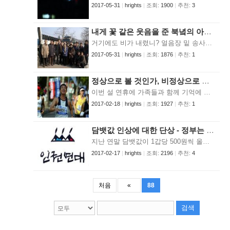
2017-05-31
|
hrights
|
조회:
1900
|
추천:
3
내게 꽃 같은 웃음을 준 북녘의 아이에게 - 금강산 밑 온정리 마을…너희들의 웃음이 모든 이들에게 평화로 스며들었으면 (이지상)
거기에도 비가 내렸니? 얼음장 밑 송사리의 머리를 톡톡 두드려 연분홍 꽃물 같은 화사한 얼굴로 새 봄소식 전해 주는 단비 말야. 겨우내 얼어붙은 대지의 철모르는 잔설들도 녹여 파릇파릇 봄동 돋게 할 내내 희망 같은 봄비 말이지. 따뜻한 우물이 있는 동네라고 했지? 온정리(溫井里), 조선 최고의 물 좋은 온천이 있고 그 봉우리 다 헤아릴 수도 없이, 아름다운 금강산이 있고 또 삼일포며 장전항…. 얼마나 그 풍광이 차고 넘치면 이름도 해금강이라 했겠니? 곳곳을 둘러쌓은 마을 경계 철조망을 넘어 온정리, 네가 사는 마을에 들어가면서 "그렇게 아름다운 곳을 고향으로 두고 있으니 너는 참 좋겠다"는 말을 입가에 맴돌리다가 혼잣말로도 내어놓지 못하고 이내 삼켜버렸던 것은 아마도 내가 다른 나라를 방문할 때보다 더 까다로운 절차를 거쳤고, 실체도 보이지 않는 분단의 흔적을 지나 통일의 밭을 일구는 농부의 마음으로 왔음에도 여전히 낯선 모습들 때문이었을 거야. 남 측 통일전망대를 거쳐 장전항, 그리고 온정리로 들어가는 그 길을 나는 방문 일정이 잡히고 난 그 뒤로 참 많이 상상했었단다. 동해선 연결도로는 잘 뚫렸을까, 그 길도 쪽빛바다를 오른쪽으로 두고 달리는 시원한 길일 테지. 북 측 군인아저씨들의 복장이나 표정들은 어떨까. 사정이 너무 어렵다고들 하는데 혹 왈칵 눈물이라도 흘리면 어쩌나 등등…. 나는 이번 북 측 방문이 처음이지만 예전에 일본의 민족학교에는 가본 적이 있었단다. 도쿠야마(德山)라는 곳의 조선학교였는데 교문에서부터 강당 운동장에까지 나부끼는 현수막의 내용만으로도 내가 북 측의 어느 학교에 온 것 같은 착각이 들 정도였지만 수업 중간이었음에도 전교생이 다 나와서 간단하나마 환영행사로 맞아주는걸 보고 생소하지만 무척 감사했던 적이 있지. 그때 그 젊은 교장선생님과 80, 90년대 남 측의 청년학생운동에 대해 당돌한(?)어조로 묻던 여선생님의 따뜻한 인상은 아직도 기억에 남는단다. 그때는 변변히 분단된 나라의 남 측에서 온 손님으로써 멋진 인사말 한번 하지 못해 아쉬웠는데 혹 이번에 너희들 앞에서 내가 인사를 해야 하진 않을까 하는 헛생각에 피식 웃기도 했지. 온정중학교 앞에서 썰매놀이를 하던 네가 내게 손을 흔들어주어서 얼마나 고마웠는지 모른다. 잠깐 본 너의 모습이지만 그 또래만이 할 수 있는 활기찬 표정과 웃음이 너무 고마웠다. 이미 녹슬어 보이지도 않는 낡은 군사 분계선 푯말을 지나 겹겹이 쌓인 철조망과 병사들의 위험스러워 보이는 총구를 피해 들어간 호기심 많은 남측 이방인에게는 무척 호사스런 선물이었지. 장갑도 끼지 않은 맨손을 호호 불어가며 썰매질에 열심인 너를 보며 가슴이 아릿했단다. 깨진 유리창을 헌 비닐이나 널빤지로 대신한 너의 학교나 나무 한그루 찾아볼 수 없는 민둥산. 그럼에도 어디서 구했는지 마른 나뭇가지를 한 지게 짊어지고 가는 늙은 농부의 힘겨운 발걸음도 역시 그랬고…. 쌀과 곡식이 있으나 그것을 조리할 불이 없어서 애를 먹고 있다는 말을 전해들을 때만 해도 사실 설마했었다. 추운 날씨에도 장갑과 마땅한 의복도 없이 온기 없는 방에서 한겨울을 나야한다는 얘기도 잘 믿기지 않았다. 그래서 나의 일행이 싣고 간 연탄 5만 장의 소중함보다는 내머리 속엔 잡히지도 않는 민족·통일·화해 따위의 단어만 떠올렸나보다. 진작에 제대로 씻을 수 없어 부르튼 너의 차가운 손을 생각해야 했다. 진작에 온기 하나 없는 한 밤을 떨며 뒤척일 너의 몸을 껴안는 네 아버지 어머니의 마음을 헤아렸어야 했다. 무엇보다도 어렵사리 싣고 간 연탄을 기쁜 마음으로 받아주어서 고맙다. 지금까지 35만 장이 그리 많은 양은 아니지만 남녘 동포들의 소박한 온정을 인정해줘서 고맙고 꼭 필요할 때 전해주어서 고맙다는 인사말도 해줘서 고맙다. 전하는 이들의 조심스런 마음을 당당하게 받는 너희 동네 아저씨의 넉넉한 웃음도 고맙다. 온정리에서 고성 읍내까지 그 먼 길을 자전거로 우마차로, 도보로 촘촘하게 채우며 생의 근거를 찾아다니는 너희 마을 사람들의 활기도 참 고맙다. 남 측에 다시 돌아와 생각해보면 네게 미안한 일이 참 많았구나. 마을 회관 간판이나 단고기집 혹은 유아원의 아이들을 담고 싶어 처음 간 집 곳간 문 열어보듯 카메라를 아무데나 들이댔던 일이나 너의 해맑은 웃음보다는 너의 남루한 옷차림에 더 관심이 많았던 내가 참 부끄럽다. 먼저 금강산에 관광을 갔던 사람들은 철조망으로 둘러진 경계 때문에 마을 구경을 할 수 없었다고 불평을 하지만 그 철조망이 오히려 네가 맘껏 뛰어놀던 금강산이라는 천혜의 놀이터를 빼앗아 버린 것 같아서 참 미안하다. 훗날 통일이 되고 나도 백발이 성성했을 때 고향이 금강산 온정리인 청년을 만난다면 뭐라고 말을 해야 할까? 지금쯤 또다시 따스한 봄비가 내렸으면 좋겠다. 마른 들판의 언 땅을 갈라 새순이 돋으면 우리 그 새싹의 희망을 믿으며 통일의 그날을 약속했으면 좋겠다. 네가 내게 보여준 그 짧은 시간의 웃음이 봄날 진달래 북녘으로 오르듯 가을날 단풍 남녘으로 내리듯 하여 이 땅을 사는 모든 이들에게 평화로 곱게 스며들었으면 좋겠다. 다시 살아서 만날 날을 기약하며 남녘의 얼치기 통일꾼인 한 아저씨가. (이 기사는 뉴스앤조이에도 기고된 글로 1월말 금강산 밑 온정리 마을에 연탄을 배달하러 간 뒤의 소회를 정리한 글입니다. 약 5만장(대형 트럭 8대분)의 연탄을 온정 중학교 앞에 내려놓고 왔습니다. 통일을 직접적으로 이해하는데 보탬이 될까 싶어 나눕니다.) 이지상 위원은 현재 가수 및 작곡가로 활동 중입니다.
2017-05-31
|
hrights
|
조회:
1876
|
추천:
1
정상으로 볼 것인가, 비정상으로 볼 것인가 (이창엽)
이번 설 연휴에 가족들과 함께 기억에 오래 남을 좋은 영화를 보았다. 정윤철 감독, 조승우, 김미숙 주연의 <말아톤>. 동네 극장 맨 앞자리에 앉아 스크린을 올려다 보느라고 목이 아팠지만, 영화를 보면서 많이 웃고, 글썽이는 눈물을 간신히 추스르기도 했다. 자폐증인 ‘윤초원’의 엄마는 아들이 달리기에 재능이 있다는 것을 알게 되고, 그때부터 엄마와 아들은 마라톤 풀코스를 완주하는 것을 목표로 열심히 훈련을 한다. 하지만 마라톤 코치와의 갈등 속에서, 엄마는 문득 깨닫게 된다. 내 아들이 병에 걸린 것은 아니지만 명백한 장애를 가지고 있고, 다른 정상적인 사람들과는 많이 다른 상태라는 사실을 그동안 자신이 인정하려고 하지 않았다는 것을. 이 영화에서 가장 크게 다가온 화두는 (자폐증)장애인들을 어떻게 바라볼 것인가 하는 점이다. 자폐증 아들을 기르는 엄마에게 가장 큰 충격은, 내 아들이 결코 정상인이 아니고 장애인이라는 것을 스스로 인정하는 것이었다. 아들이 정상이라고 믿고 싶었을 때는 지나치게 힘든 훈련을 요구했지만, 아들이 장애를 가졌다는 것을 인정하고 나서는 마라톤 같은 힘든 일을 아예 하지 못하도록 막았다. 그러나 아들은 달리기를 통해 세상과 소통하는 방식을 찾을 수 있게 되었고, 그것은 세상과 격리되어 살아가던 그에게 어둠 속의 한 줄기 빛과 같은 경험이었다. 아들을 위해 큰 희생을 해 온 엄마는 어느새 아들에게 지나치게 집착하고 있었고, 아들이 엄마 품을 벗어나 세상과 만나고 싶어 하는 것을 알아보지 못했다. 자폐증 아들을 가장 사랑하는 엄마도 아들을 바라보는 관점이 이렇게 불안정하다. 어쩌면, 직접 부대끼며 함께 살아가야 하는 세월이 너무 힘들기 때문에, 객관적인 입장을 취하기가 더 어려운 것인지도 모른다. 우리의 몫은 ‘함께 살아가기’ 사회는 장애인들을 어떻게 바라보아야 할 것인가. 그들을 우리와 다른 존재로 보아야 하나, 아니면 우리와 다름 없는 존재로 보아야 하나. 초등학교 통합교육 시책에 따라 자폐증 장애아들과 같은 교실에서 생활하게 될 내 아이들에게, 그들을 어떻게 대하라고 가르쳐 주어야 할까. 영화를 보고 이런 생각을 했다. 그들은 정상이냐 비정상이냐를 기준으로 판단할 수 있는 존재들이 아니고, 사회 안에서 우리와 함께 살아가야하는 사람들이다. 우리의 몫은 ‘판단’이나 ‘바라보기’가 아니고 ‘함께 살아가기’이다. 따라서, 주위 사람들은 그들이 소외감을 느끼지 않도록 함께 살아가야하고, 사회는 그들이 살아가는 데 어려움이 없도록 제도, 기반 시설 등을 마련해야 한다. 그들이 상대적으로 소수이므로 사회에 경제적인 부담이 되는 것은 사실이지만, 그들은 뿌리칠 수 없는 ‘우리’의 일부이므로 그런 부담은 우리 자신을 위해 꼭 필요하다. 한국은 지금까지 그 부담을 거의 가족에게 전담시켜 온 것으로 알고 있다. 개인 소득 2만 달러를 바라보는 한국은 우리 안의 소외된 우리를 돌보는 데 그 경제력을 발휘해야 할 것이다. 나는 해보지 못한 경험이지만, 내 아이들이 학교에서 장애아 친구들과 해맑은 웃음을 함께 웃는 모습은, 내 꿈 중의 하나이다. 이창엽 위원은 현재 치과 의사로 재직 중입니다.
2017-02-18
|
hrights
|
조회:
1927
|
추천:
1
담뱃값 인상에 대한 단상 - 정부는 저가담배 생산을 늘려 도시영세민의 가계부담을 경감하라 (홍승권)
지난 연말 담뱃값이 1갑당 500원씩 올랐다. 빈부노소를 비롯하여 수많은 애연가를 거느리고 있는 담배가 무려 25퍼센트나 오른 것이다. 2500원짜리 담배는 하루 한 갑 피우는 사람이면 한 달에 7만5천원, 하루 두 갑 피우는 사람에겐 15만원의 경제적부담을 지운다. 여유있는 사람에겐 별 문제 아닐지 모르겠으나 가난한 서민에겐 엄청난 부담이 아닐 수 없다. 담배값 인상은 속칭 ‘골초’를 포함하여 많은 애연가를 거느리고 있음에도 불구하고 별로 큰 저항없이 단행되었다. 오히려 이 기회에 담배를 끊어야겠다는 모진 결의를 하는 사람들이 그 전에 담뱃값이 인상될 때에 비해 많이 생겨났다. 물론 어려운 경제상황을 반영하는 세태이겠지만... 요즈음 그런 모진 결심을 했던 주위 사람들이 하나 둘 다시 담배를 피기 시작하고 있다. 선진국에 비하면 그래도 담뱃값이 싼 편이라는 상황논리와 보건환경 개선이라는 명분에 등떠밀려 별로 큰소리로 저항도 못해보고 많은 애연가들은 울며겨자먹기로 현실을 수용할 수 밖에 없었다. 그런데 제 목소리 한 번 변변히 못내보고 현실을 수용하되 차마 담배는 끊지 못하는 사람들 중에 딱한 처지에 있는 사람들이 있다. 건설현장에서 일해본 사람이면 누구나 알겠지만 힘든 노동을 하다가 간간이 쉬어야 할 때가 있다. 군대에서 고된 훈련을 받다가 달콤한 ‘10분간 휴식’을 누리듯이. 그럴때 아주 유용한 것이 ‘담배’라는 기호품이다. 한참 바쁘게 일하다가 갑자기 일없이 허공을 바라보며 쉬는 것은 ‘눈치’보이는 일이다. 주머니에서 담배라도 하나 빼어물고 불을 붙여 담배연기를 빨고 내뿜는 시간이야말로 눈치보이지 않고 고단한 몸을 잠시 쉬게 할 수 있는 소중한 기회인 것이다. 물론 담배 안 피는 사람도 그 순간은 옆에서 잠시 쪼그려 앉아 함께 쉴 수 있다. 이처럼 건설현장에서 일하는 노동자에게 담배는 단지 기호품으로서만이 아니라 고된 육체노동의 와중에 잠시 쉴 틈을 제공하는 아주 중요한 구실을 하는 ‘필수품’이다. 그런데 이런 소중한 담배를 값의 인상때문에 끊을 수 있겠는가. 결국 이런 건설현장노동자들은 경제적 부담이 가중되더라도 담배를 쉽게 끊을 수 없는 것이다. 어디 건설노동자만이겠는가. 작가에게 있어서 담배는 창작의 중요한 동반자이다. 대부분의 가난한 작가들에겐 담뱃값 인상은 가뜩이나 어려운 살림살이에 더욱 큰 경제적고통을 안겨주는 일이다. 우리나라엔 ‘솔’이라는 담배가 있다. 값이 200원이다. 수년 전 담배인삼공사가 계속 새로운 모델의 출시로 값을 올리면서 가난한 빈곤층을 위해 만든 ‘정책담배’이다. 그 전부터 있어왔던, 한 때는 가장 고급이었던 담배였지만 이제는 도시영세민 또는 농어촌민을 위한 저가담배가 되었다. 몇 년 전만 해도 도시에서도 이 ‘솔’을 구입해 피울 수가 있었다. 항상 비치하지는 않았지만(별로 찾는 사람이 없어서) 미리 주문하면 한 보루나 두 보루씩 구할 수 있었다. 그러다 갑자기 판매를 중단해 버렸다. 이제는 전량 시골로만 간다는 담배가게 아주머니의 설명을 들었었다. 담배인삼공사(지금은 민영화 되어서 이제는 공사라는 말 대신에 다른 이름을 붙여야 할 때가 되었지만)에 따르면 ‘솔’은 연간 1천만갑을 생산하고 있고 이는 전체 생산량의 0.2%수준이란다. 담배의 종류를 감안하면 그야말로 생색을 내는 수준의 생산량이다. 이런 저가 담배를 더 많이 생산하여 도시영세민도 큰 경제적부담 없이 끽연권을 보장받아야 하지 않겠냐고 했더니 담배인삼공사는 정부(복지부)의 정책을 시행을 할 뿐이라는 답변을 들었다. 게다가 담배인삼공사는 민영회사인데 손해보는 담배를 더 많이 생산하는 것은 곤란하지 않겠느냐는 답을 들었다. 글쎄, 민영회사이기는 해도 영화산업의 스크린쿼터제 같은 정책이 개입될 여지는 얼마든지 있지 않겠는가? 도시영세민의 삶이 농어촌에 거주하는 사람들의 삶과 비교하여 결코 낫다고 할 수 없을 터, 도시영세민을 위해 저가담배를 많이 만들어 공급한다면 5천원 이상의 고급담배가 나와도 이의를 제기할 사람은 없지 않을까? 약간의 여유있는 사람들로부터의 판매수익금을 그보다 못한 사람들을 위한 제품생산 여력으로 삼으면 사회는 보다 공평해지지 않을까? 아무리 생각해 보아도 건강상의 이유로, 또는 금연분위기의 확산으로 자연스레 담배를 끊도록 해야지 담배값인상으로 금연을 유도하려 하는 것은 사회적불평등의 확산 밖에 되지 않는 다는 생각이 끊이지 않는다. 정부는 저가담배를 보다 많이 만들 수 있도록 정책을 전환하여 가뜩이나 어려운 서민들의 끽연권 보장 및 가계부담 경감에 노력을 기울여 줄 것을 간절히 바란다.
2017-02-17
|
hrights
|
조회:
2196
|
추천:
4
처음
«
88
검색