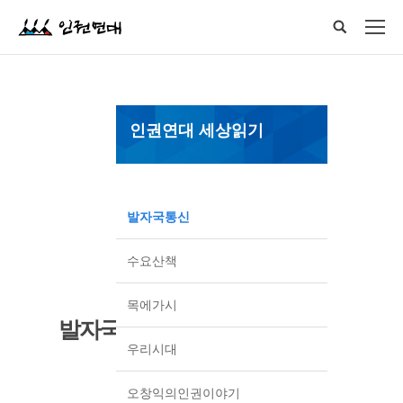
인권연대 세상읽기
발자국통신
수요산책
목에가시
발자국통신
우리시대
오창익의인권이야기