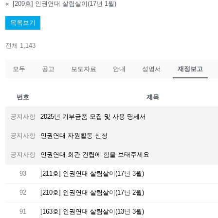
«
[209호] 인권연대 살림살이(17년 1월)
목록보기
전체 1,143
모두
공고
보도자료
안내
성명서
재정보고
번호
제목
공지사항
2025년 기부금품 모집 및 사용 명세서
공지사항
인권연대 자원활동 신청
공지사항
인권연대 회관 건립에 힘을 보태주세요
93
[211호] 인권연대 살림살이(17년 3월)
92
[210호] 인권연대 살림살이(17년 2월)
91
[163호] 인권연대 살림살이(13년 3월)