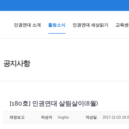
인권연대 소개
활동소식
인권연대 세상읽기
교육센
공지사항
[180호] 인권연대 살림살이(8월)
재정보고
작성자
hrights
작성일
2017-11-03 18: