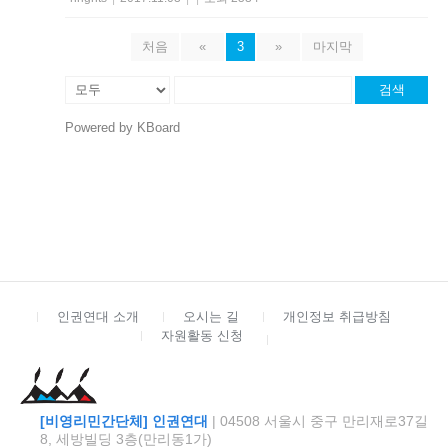
처음
«
3
»
마지막
검색
Powered by KBoard
인권연대 소개
오시는 길
개인정보 취급방침
자원활동 신청
[비영리민간단체] 인권연대
| 04508 서울시 중구 만리재로37길
8, 세방빌딩 3층(만리동1가)