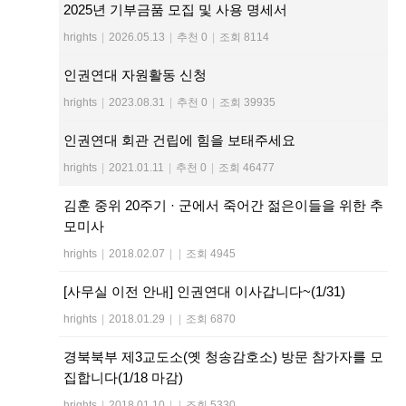
2025년 기부금품 모집 및 사용 명세서
hrights
|
2026.05.13
|
추천 0
|
조회 8114
인권연대 자원활동 신청
hrights
|
2023.08.31
|
추천 0
|
조회 39935
인권연대 회관 건립에 힘을 보태주세요
hrights
|
2021.01.11
|
추천 0
|
조회 46477
김훈 중위 20주기 · 군에서 죽어간 젊은이들을 위한 추
모미사
hrights
|
2018.02.07
|
|
조회 4945
[사무실 이전 안내] 인권연대 이사갑니다~(1/31)
hrights
|
2018.01.29
|
|
조회 6870
경북북부 제3교도소(옛 청송감호소) 방문 참가자를 모
집합니다(1/18 마감)
hrights
|
2018.01.10
|
|
조회 5330