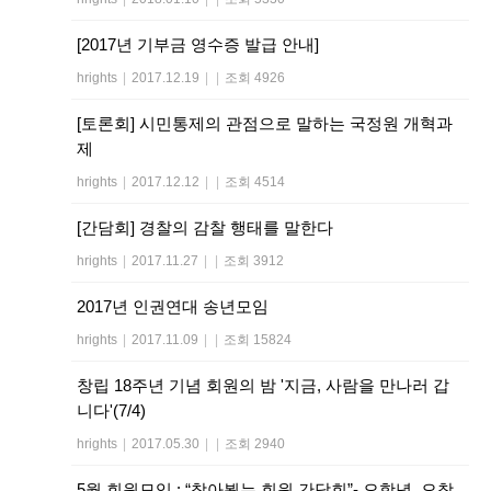
[2017년 기부금 영수증 발급 안내]
hrights
|
2017.12.19
|
|
조회 4926
[토론회] 시민통제의 관점으로 말하는 국정원 개혁과
제
hrights
|
2017.12.12
|
|
조회 4514
[간담회] 경찰의 감찰 행태를 말한다
hrights
|
2017.11.27
|
|
조회 3912
2017년 인권연대 송년모임
hrights
|
2017.11.09
|
|
조회 15824
창립 18주년 기념 회원의 밤 '지금, 사람을 만나러 갑
니다'(7/4)
hrights
|
2017.05.30
|
|
조회 2940
5월 회원모임 : “찾아뵙는 회원 간담회”- 오항녕, 오창