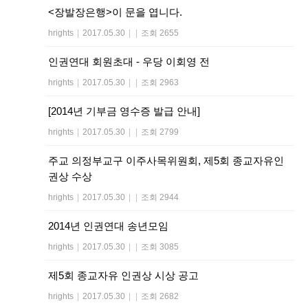
<장발장은행>이 문을 엽니다.
hrights
|
2017.05.30
|
|
조회 2655
인권연대 회원초대 - 우당 이회영 전
hrights
|
2017.05.30
|
|
조회 2963
[2014년 기부금 영수증 발급 안내]
hrights
|
2017.05.30
|
|
조회 2799
주교 의정부교구 이주사목위원회, 제5회 종교자유인
권상 수상
hrights
|
2017.05.30
|
|
조회 2944
2014년 인권연대 송년모임
hrights
|
2017.05.30
|
|
조회 3085
제5회 종교자유 인권상 시상 공고
hrights
|
2017.05.30
|
|
조회 2682