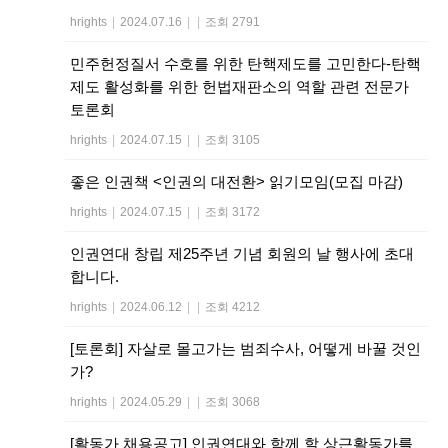
hrights
|
2024.07.16
|
|
조회 2791
민주헌정질서 수호를 위한 탄핵제도를 고민한다-탄핵
제도 활성화를 위한 헌법재판소의 역할 관련 전문가
토론회
hrights
|
2024.07.15
|
|
조회 3105
좋은 인권책 <인권의 대전환> 읽기모임(모집 마감)
hrights
|
2024.07.15
|
|
조회 3172
인권연대 창립 제25주년 기념 회원의 날 행사에 초대
합니다.
hrights
|
2024.06.12
|
|
조회 4212
[토론회] 자살로 몰고가는 범죄수사, 어떻게 바꿀 것인
가?
hrights
|
2024.05.29
|
|
조회 3068
[활동가 채용공고] 인권연대와 함께 할 상근활동가를