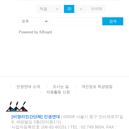
처음
«
10
»
마지막
검색
Powered by KBoard
인권연대 소개
오시는 길
개인정보 취급방침
자원활동 신청
[비영리민간단체] 인권연대
| 04508 서울시 중구 만리재로37길
8, 세방빌딩 3층(만리동1가)
사업자등록번호 106-82-60151 | TEL : 02.749.9004, FAX :