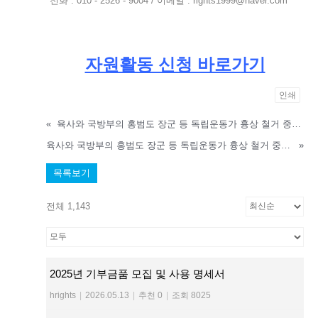
전화 : 010 - 2526 - 9004 /
이메일 : rights1999@naver.com
자원활동 신청 바로가기
인쇄
«
육사와 국방부의 홍범도 장군 등 독립운동가 흉상 철거 중단 촉구 온라인 서명
육사와 국방부의 홍범도 장군 등 독립운동가 흉상 철거 중단 촉구 온라인 서명
»
목록보기
전체 1,143
2025년 기부금품 모집 및 사용 명세서
hrights
|
2026.05.13
|
추천 0
|
조회 8025