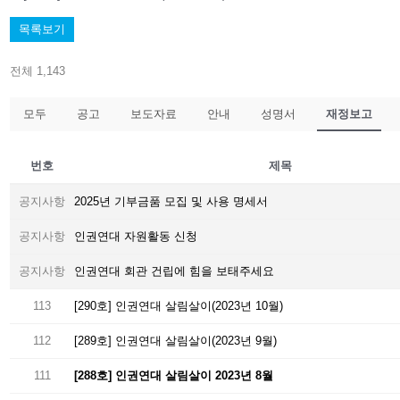
목록보기
전체 1,143
모두
공고
보도자료
안내
성명서
재정보고
번호
제목
공지사항
2025년 기부금품 모집 및 사용 명세서
공지사항
인권연대 자원활동 신청
공지사항
인권연대 회관 건립에 힘을 보태주세요
113
[290호] 인권연대 살림살이(2023년 10월)
112
[289호] 인권연대 살림살이(2023년 9월)
111
[288호] 인권연대 살림살이 2023년 8월