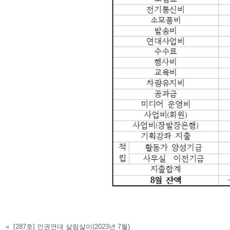
«
[287호] 인권연대 살림살이(2023년 7월)