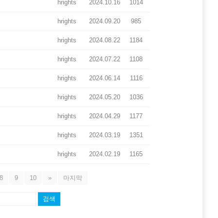
hrights
2024.10.16
1014
hrights
2024.09.20
985
hrights
2024.08.22
1184
hrights
2024.07.22
1108
hrights
2024.06.14
1116
hrights
2024.05.20
1036
hrights
2024.04.29
1177
hrights
2024.03.19
1351
hrights
2024.02.19
1165
8
9
10
»
마지막
검색