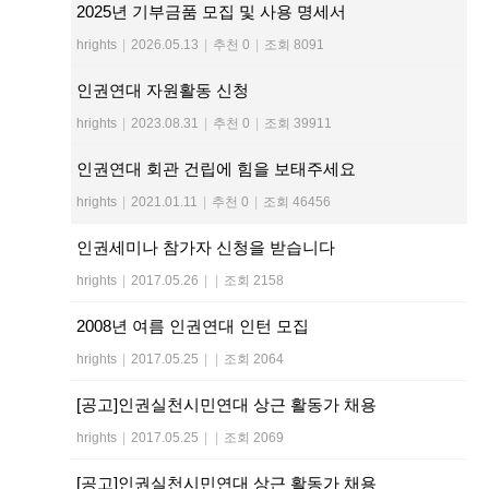
2025년 기부금품 모집 및 사용 명세서
hrights
|
2026.05.13
|
추천 0
|
조회 8091
인권연대 자원활동 신청
hrights
|
2023.08.31
|
추천 0
|
조회 39911
인권연대 회관 건립에 힘을 보태주세요
hrights
|
2021.01.11
|
추천 0
|
조회 46456
인권세미나 참가자 신청을 받습니다
hrights
|
2017.05.26
|
|
조회 2158
2008년 여름 인권연대 인턴 모집
hrights
|
2017.05.25
|
|
조회 2064
[공고]인권실천시민연대 상근 활동가 채용
hrights
|
2017.05.25
|
|
조회 2069
[공고]인권실천시민연대 상근 활동가 채용