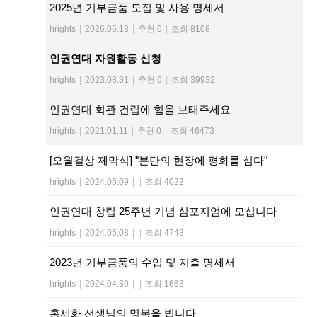
2025년 기부금품 모집 및 사용 명세서
hrights
|
2026.05.13
|
추천 0
|
조회 8108
인권연대 자원활동 신청
hrights
|
2023.08.31
|
추천 0
|
조회 39932
인권연대 회관 건립에 힘을 보태주세요
hrights
|
2021.01.11
|
추천 0
|
조회 46473
[오월걸상 제막식] "분단의 현장에 평화를 심다"
hrights
|
2024.05.09
|
|
조회 4022
인권연대 창립 25주년 기념 심포지엄에 모십니다
hrights
|
2024.05.08
|
|
조회 4743
2023년 기부금품의 수입 및 지출 명세서
hrights
|
2024.04.30
|
|
조회 1663
홍세화 선생님의 명복을 빕니다