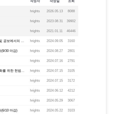
작성자
작성일
조회
hrights
2026.05.13
8088
hrights
2023.08.31
39902
hrights
2021.01.11
46446
기본권 침해 방지와 인권 보호 강화를 위한 「형사사건의 수사 및 공보에서의 인권 보호에 관한 법률안」 일명 '이선균법' 제정안 발의 공동기자회견
hrights
2024.09.05
3160
/30 마감)
hrights
2024.08.27
2801
hrights
2024.07.16
2791
민주헌정질서 수호를 위한 탄핵제도를 고민한다-탄핵제도 활성화를 위한 헌법재판소의 역할 관련 전문가 토론회
hrights
2024.07.15
3105
hrights
2024.07.15
3172
hrights
2024.06.12
4212
hrights
2024.05.29
3067
/10 마감)
hrights
2024.05.22
3103