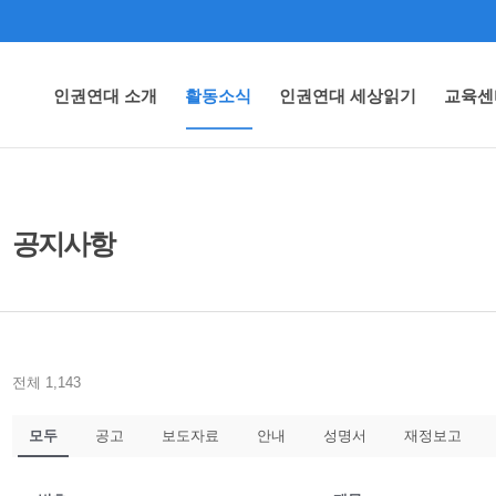
인권연대 소개
활동소식
인권연대 세상읽기
교육센
공지사항
전체 1,143
모두
공고
보도자료
안내
성명서
재정보고