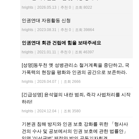
hrights
|
2026.05.13
|
추천 0
|
조회 8022
인권연대 자원활동 신청
hrights
|
2023.08.31
|
추천 0
|
조회 39864
인권연대 회관 건립에 힘을 보태주세요
hrights
|
2021.01.11
|
추천 0
|
조회 46397
[성명]동두천 옛 성병관리소 철거계획을 중단하고, 국
가폭력의 현장을 평화와 인권의 공간으로 보존하라.
hrights
|
2026.04.07
|
|
조회 2666
[긴급성명] 윤석열의 내란 범죄, 즉각 사법처리를 시작
하라!
hrights
|
2024.12.04
|
|
조회 3580
기본권 침해 방지와 인권 보호 강화를 위한 「형사사
건의 수사 및 공보에서의 인권 보호에 관한 법률안」
일명 '이선균법' 제정안 발의 공동기자회견