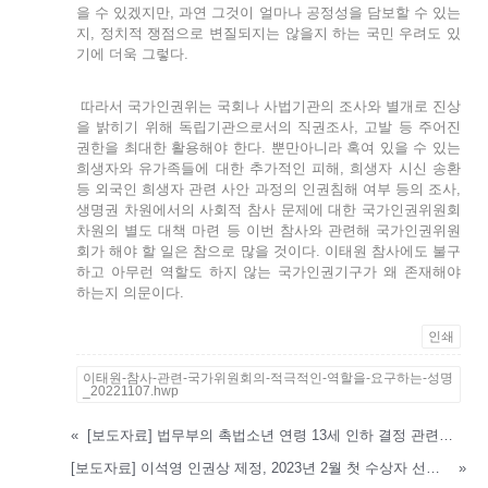
을 수 있겠지만, 과연 그것이 얼마나 공정성을 담보할 수 있는
지, 정치적 쟁점으로 변질되지는 않을지 하는 국민 우려도 있
기에 더욱 그렇다.
따라서 국가인권위는 국회나 사법기관의 조사와 별개로 진상
을 밝히기 위해 독립기관으로서의 직권조사, 고발 등 주어진
권한을 최대한 활용해야 한다. 뿐만아니라 혹여 있을 수 있는
희생자와 유가족들에 대한 추가적인 피해, 희생자 시신 송환
등 외국인 희생자 관련 사안 과정의 인권침해 여부 등의 조사,
생명권 차원에서의 사회적 참사 문제에 대한 국가인권위원회
차원의 별도 대책 마련 등 이번 참사와 관련해 국가인권위원
회가 해야 할 일은 참으로 많을 것이다. 이태원 참사에도 불구
하고 아무런 역할도 하지 않는 국가인권기구가 왜 존재해야
하는지 의문이다.
인쇄
이태원-참사-관련-국가위원회의-적극적인-역할을-요구하는-성명
_20221107.hwp
«
[보도자료] 법무부의 촉법소년 연령 13세 인하 결정 관련한 인권연대 성명
[보도자료] 이석영 인권상 제정, 2023년 2월 첫 수상자 선정 시상
»