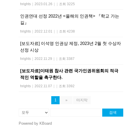
hrights
|
2023.01.26
|
|
조회 3225
인권연대 선정 2022년 <올해의 인권책> 『학교 가는
길』
hrights
|
2022.12.01
|
|
조회 4238
[보도자료] 이석영 인권상 제정, 2023년 2월 첫 수상자
선정 시상
hrights
|
2022.11.29
|
|
조회 3387
[보도자료]이태원 참사 관련 국가인권위원회의 적극
적인 역할을 촉구한다.
hrights
|
2022.11.07
|
|
조회 3392
1
»
마지막
검색
Powered by KBoard