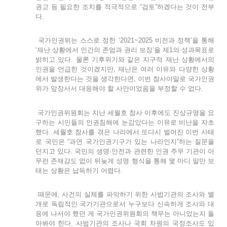
권고 등 필요한 조치를 적극적으로 “검토”하겠다는 것이 전부
다.
국가인권위는 스스로 정한 ‘2021~2025 비전과 정책’을 통해
‘재난 상황에서 인간의 존엄과 권리 보장’을 제1의 성과목표로
밝히고 있다. 물론 기후위기와 같은 지구적 재난 상황에서의
인권을 언급한 것이겠지만, 재난은 여러 이유와 다양한 상황
에서 발생한다는 것을 생각한다면, 이번 참사야말로 국가인권
위가 앞장서서 대응해야 할 사안이었음을 부정할 수 없다.
국가인권위원회는 지난 세월호 참사 이후에도 진상규명을 요
구하는 시민들의 인권침해에 눈감았다는 이유로 비난을 자초
했다. 세월호 참사를 겪은 나라에서 또다시 벌어진 이번 사태
로 국민은 “과연 국가인권기구가 있는 나라인지”하는 질문을
던지고 있다. 국민의 생명·안전과 관련한 인권 주무 기관이 아
무런 존재감도 없이 뒤늦게 성명 형식을 통해 몇 마디 말만 보
태는 상황은 납득하기 어렵다.
때문에, 사건의 실체를 파악하기 위한 사법기관의 조사와 별
개로 독립적인 국가기관으로서 누구보다 신속하게 조사와 대
응에 나서야 했던 게 국가인권위원회의 책무는 아니었는지 돌
아봐야 한다. 사법기관의 조사나 국회 차원의 국정조사도 있