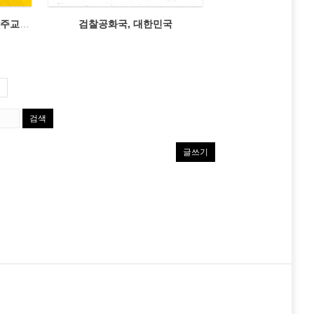
기억하라, 연대하라- 강우일 주교에게 듣는다
검찰공화국, 대한민국
검색
글쓰기