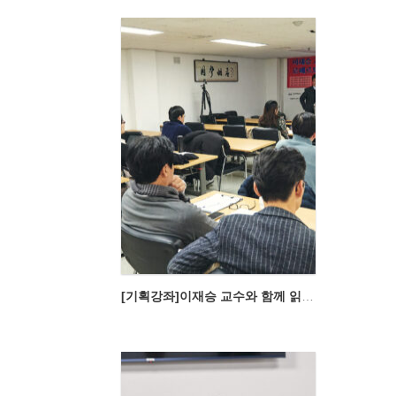
[기획강좌]이재승 교수와 함께 읽는 로베르토 웅거