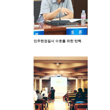
민주헌정질서 수호를 위한 탄핵제도를 고민한다:탄핵제도활성화를 위한 헌법재판소의 역할 관련 전문가 토론회