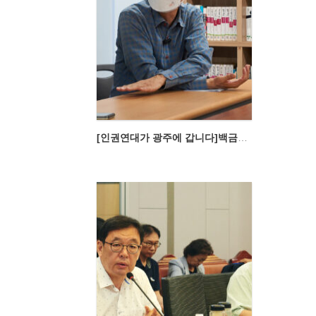
[인권연대가 광주에 갑니다]백금렬이 묻고 오창익이 답하는 이야기 마당