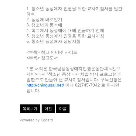
1. 청소년 동성애자 인권을 위한 교사지침서를 발간
하며
2. 동성애 바로알기
3. 청소년과 동성애
4. 학교에서 동성애에 대해 언급하기 전에
5. 청소년 동성애자 인권을 위한 교사지침
6. 청소년 동성애자 상담지침
<부록> 참고 인터넷 사이트
<부록> 참고도서
* 본 서적은 한국남성동성애자인권운동단체 <친구
사이>에서 '청소년 동성애자 차별 방지 프로그램'의
일환으로 만들어 낸 교사지침서입니다. 구독신청은
http://chingusai.net/
이나 02)745-7942 로 하시면
됩니다.
목록보기
이전
다음
Powered by KBoard