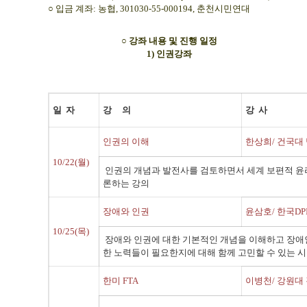
○ 입금 계좌: 농협, 301030-55-000194, 춘천시민연대
○ 강좌 내용 및 진행 일정
1) 인권강좌
일 자
강 의
강 사
인권의 이해
한상희/ 건국대
10/22(월)
인권의 개념과 발전사를 검토하면서 세계 보편적 윤
론하는 강의
장애와 인권
윤삼호/ 한국DP
10/25(목)
장애와 인권에 대한 기본적인 개념을 이해하고 장애
한 노력들이 필요한지에 대해 함께 고민할 수 있는 
한미 FTA
이병천/ 강원대