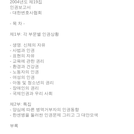
2004년도 제19집
인권보고서
- 대한변호사협회
- 목 차 -
제1부: 각 부문별 인권상황
- 생명. 신체의 자유
- 사법과 인권
- 표현의 자유
- 교육에 관한 권리
- 환경과 건강권
- 노동자의 인권
- 여성의 인권
- 아동 및 청소년의 권리
- 장애인의 권리
- 국제인권과 우리 사회
제2부: 특집
- 양심에 따른 병역거부자의 인권동향
- 한센병을 둘러싼 인권문제 그리고 그 대안모색
부록