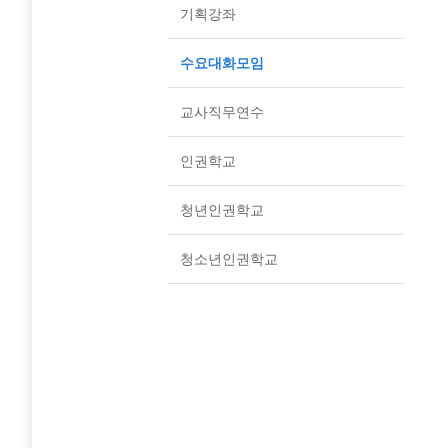
기획강좌
수요대화모임
교사직무연수
인권학교
청년인권학교
청소년인권학교