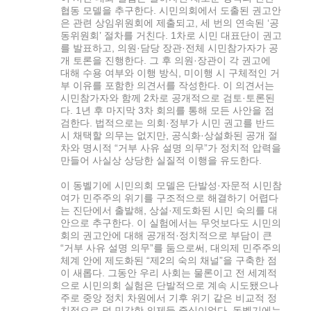
협동 모델을 추구한다. 시민의회에서 도출된 권고안
은 관련 상임위원회에 제출되고, 세 번의 연속된 ‘공
동위원회’ 절차를 거친다. 1차로 시민 대표단이 권고
를 발표하고, 의원·담당 장관·전체 시민참가자가 공
개 토론을 진행한다. 그 후 의원·장관이 각 권고에
대해 수용 여부와 이행 방식, 미이행 시 구체적인 거
부 이유를 포함한 의견서를 작성한다. 이 의견서는
시민참가자와 함께 2차로 공개적으로 검토·토론된
다. 1년 후 마지막 3차 회의를 통해 모든 사안을 점
검한다. 법적으로는 의회·정부가 시민 권고를 반드
시 채택할 의무는 없지만, 공식화·상설화된 공개 절
차와 명시적 “거부 사유 설명 의무”가 정치적 압력을
만들어 사실상 상당한 실질적 이행을 유도한다.
이 동벨기에 시민의회 모델은 단발성·자문적 시민참
여가 민주주의 위기를 구조적으로 해결하기 어렵다
는 진단에서 출발해, 상설·제도화된 시민 숙의를 대
안으로 추구한다. 이 실험에서는 무엇보다도 시민의
회의 권고안에 대해 공개적·정치적으로 부담이 큰
“거부 사유 설명 의무”를 둠으로써, 대의제 민주주의
체계 안에 제도화된 “제2의 숙의 채널”을 구축한 점
이 새롭다. 그동안 우리 사회는 물론이고 전 세계적
으로 시민의회 실험은 단발적으로 계속 시도됐으나
주로 중앙 정치 차원에서 기후 위기 같은 비교적 정
치적으로 덜 민감한 의제들 중심이었다. 동벨기에는