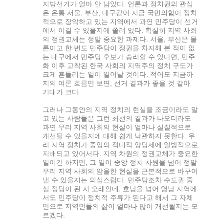
지방선거가 얼마 안 남았다. 언론과 정치권의 관심
은 온통 서울, 부산, 대구같이 지금 국민의힘이 정치
적으로 장악하고 있는 지역에서 과연 민주당이 선거
에서 이길 수 있을지에 쏠려 있다. 확실히 지역 사회
의 정권교체는 정말 중요한 과제다. 서울, 부산은 물
론이고 한 번도 민주당이 정권을 차지해 본 적이 없
는 대구에서 민주당 후보가 승리할 수 있다면, 민주
화 이후 고착된 한국 사회의 지역주의 정치 구도가
크게 흔들리는 일이 일어날 것이다. 적어도 지금까
지의 여론 흐름만 보면, 선거 결과가 좋을 것 같아
기대가 크다.
그러나 그동안의 지역 정치의 현실을 조금이라도 알
고 있는 사람들은 그런 최선의 결과가 나오더라도
과연 우리 지역 사회의 현실이 얼마나 실질적으로
개선될 수 있을지에 대해 쉽게 낙관하지 못한다. 우
리 지역 정치가 중앙의 적대적 양당제에 일방적으로
지배되고 있어서다. 지역 차원의 정권교체가 중요한
일이긴 하지만, 그 일이 중앙 정치 차원을 넘어 정말
우리 지역 사회의 암울한 현실을 근본적으로 바꾸어
낼 수 있을지는 의심스럽다. 민주당조차 수도권 중
심 정당이 된 지 오래인데, 호남을 넘어 영남 지역에
서도 민주당이 정치적 주류가 된다고 해서 그 자체
만으로 지역민들의 삶이 얼마나 많이 개선될지는 모
르겠다.