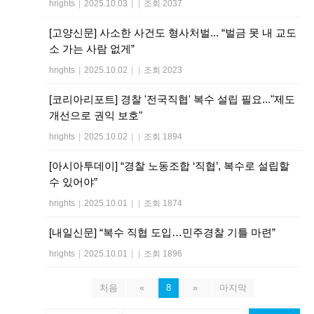
hrights
|
2025.10.03
|
|
조회 2037
[고양신문] 사소한 사건도 형사처벌... “벌금 못 내 교도
소 가는 사람 없게”
hrights
|
2025.10.02
|
|
조회 2023
[코리아리포트] 경찰 '전국직협' 복수 설립 필요..."제도
개선으로 권익 보호"
hrights
|
2025.10.02
|
|
조회 1894
[아시아투데이] “경찰 노동조합 ‘직협’, 복수로 설립할
수 있어야”
hrights
|
2025.10.01
|
|
조회 1874
[내일신문] “복수 직협 도입…민주경찰 기틀 마련”
hrights
|
2025.10.01
|
|
조회 1896
처음
«
8
»
마지막