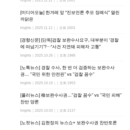
hrights
|
2025.11.12
|
|
조회 2001
[미디어오늘] 한겨레 앞 “진보언론 추모 장례식” 열린
까닭은
hrights
|
2025.11.12
|
|
조회 2003
[경향신문] [단독]검찰 보완수사요구, 대부분이 ‘경찰
에 떠넘기기’?···“사건 지연돼 피해자 고통”
hrights
|
2025.10.26
|
|
조회 1986
[노톡뉴스] 경찰 수사, 한 번 더 검증하는 보완수사
권… "국민 위한 안전핀" vs "검찰 꼼수"
hrights
|
2025.10.10
|
|
조회 1953
[폴리뉴스] 檢보완수사권…"검찰 꼼수" vs "국민 피해"
찬반 양론
hrights
|
2025.10.03
|
|
조회 2137
[노컷뉴스] 김현정의 뉴스쇼+ 보완수사권 찬반토론