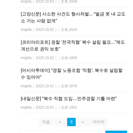
hrights
|
2025.10.03
|
|
조회 2040
[고양신문] 사소한 사건도 형사처벌... “벌금 못 내 교도
소 가는 사람 없게”
hrights
|
2025.10.02
|
|
조회 2024
[코리아리포트] 경찰 '전국직협' 복수 설립 필요..."제도
개선으로 권익 보호"
hrights
|
2025.10.02
|
|
조회 1895
[아시아투데이] “경찰 노동조합 ‘직협’, 복수로 설립할
수 있어야”
hrights
|
2025.10.01
|
|
조회 1876
[내일신문] “복수 직협 도입…민주경찰 기틀 마련”
hrights
|
2025.10.01
|
|
조회 1901
처음
«
8
»
마지막