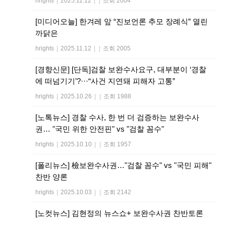
hrights
|
2025.11.12
|
|
조회 2004
[미디어오늘] 한겨레 앞 “진보언론 추모 장례식” 열린
까닭은
hrights
|
2025.11.12
|
|
조회 2005
[경향신문] [단독]검찰 보완수사요구, 대부분이 ‘경찰
에 떠넘기기’?···“사건 지연돼 피해자 고통”
hrights
|
2025.10.26
|
|
조회 1988
[노톡뉴스] 경찰 수사, 한 번 더 검증하는 보완수사
권… "국민 위한 안전핀" vs "검찰 꼼수"
hrights
|
2025.10.10
|
|
조회 1957
[폴리뉴스] 檢보완수사권…"검찰 꼼수" vs "국민 피해"
찬반 양론
hrights
|
2025.10.03
|
|
조회 2142
[노컷뉴스] 김현정의 뉴스쇼+ 보완수사권 찬반토론