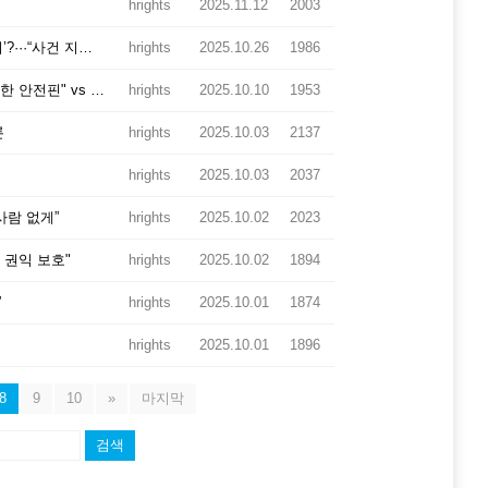
hrights
2025.11.12
2003
[경향신문] [단독]검찰 보완수사요구, 대부분이 ‘경찰에 떠넘기기’?···“사건 지연돼 피해자 고통”
hrights
2025.10.26
1986
[노톡뉴스] 경찰 수사, 한 번 더 검증하는 보완수사권… "국민 위한 안전핀" vs "검찰 꼼수"
hrights
2025.10.10
1953
론
hrights
2025.10.03
2137
hrights
2025.10.03
2037
사람 없게”
hrights
2025.10.02
2023
 권익 보호"
hrights
2025.10.02
1894
”
hrights
2025.10.01
1874
hrights
2025.10.01
1896
8
9
10
»
마지막
검색