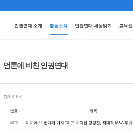
인권연대 소개
활동소식
인권연대 세상읽기
교육센
언론에 비친 인권연대
전체 4,158
번호
제목
4072
[미디어스] 한겨레 기자 "허프 매각한 경영진, 적대적 M&A 투기