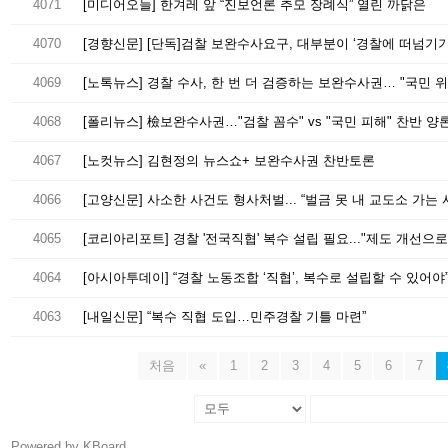
4071
[미디어오늘] 한겨레 앞 “진보언론 추모 장례식” 열린 까닭은
4070
4069
4068
[폴리뉴스] 檢보완수사권…"검찰 꼼수" vs "국민 피해" 찬반 양
4067
[노컷뉴스] 김현정의 뉴스쇼+ 보완수사권 찬반토론
4066
[고양신문] 사소한 사건도 형사처벌... “벌금 못 내 교도소 가는 
4065
[코리아리포트] 경찰 '전국직협' 복수 설립 필요..."제도 개선으로
4064
[아시아투데이] “경찰 노동조합 ‘직협’, 복수로 설립할 수 있어야
4063
[내일신문] “복수 직협 도입…민주경찰 기틀 마련”
처음
«
1
2
3
4
5
6
7
Powered by KBoard