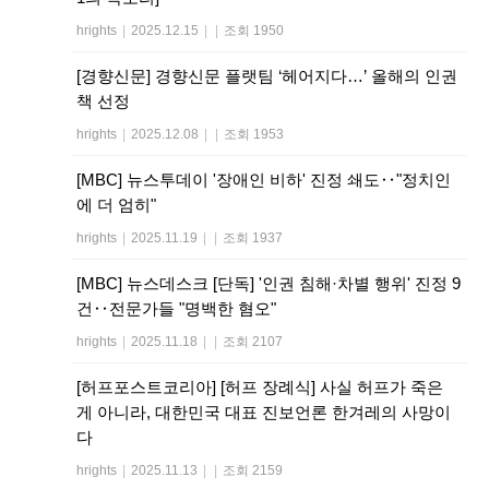
hrights
|
2025.12.15
|
|
조회 1950
[경향신문] 경향신문 플랫팀 ‘헤어지다…’ 올해의 인권
책 선정
hrights
|
2025.12.08
|
|
조회 1953
[MBC] 뉴스투데이 '장애인 비하' 진정 쇄도‥"정치인
에 더 엄히"
hrights
|
2025.11.19
|
|
조회 1937
[MBC] 뉴스데스크 [단독] '인권 침해·차별 행위' 진정 9
건‥전문가들 "명백한 혐오"
hrights
|
2025.11.18
|
|
조회 2107
[허프포스트코리아] [허프 장례식] 사실 허프가 죽은
게 아니라, 대한민국 대표 진보언론 한겨레의 사망이
다
hrights
|
2025.11.13
|
|
조회 2159