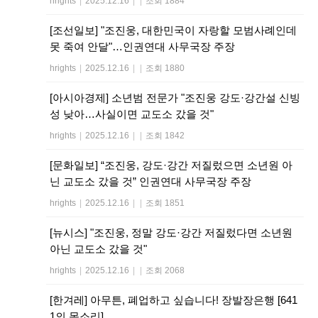
hrights
|
2025.12.16
|
|
조회 1884
[조선일보] "조진웅, 대한민국이 자랑할 모범사례인데
못 죽여 안달"…인권연대 사무국장 주장
hrights
|
2025.12.16
|
|
조회 1880
[아시아경제] 소년범 전문가 "조진웅 강도·강간설 신빙
성 낮아…사실이면 교도소 갔을 것"
hrights
|
2025.12.16
|
|
조회 1842
[문화일보] “조진웅, 강도·강간 저질렀으면 소년원 아
닌 교도소 갔을 것” 인권연대 사무국장 주장
hrights
|
2025.12.16
|
|
조회 1851
[뉴시스] "조진웅, 정말 강도·강간 저질렀다면 소년원
아닌 교도소 갔을 것"
hrights
|
2025.12.16
|
|
조회 2068
[한겨레] 아무튼, 폐업하고 싶습니다! 장발장은행 [641
1의 목소리]