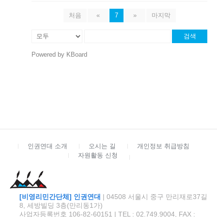
처음
«
7
»
마지막
검색
Powered by KBoard
인권연대 소개
오시는 길
개인정보 취급방침
자원활동 신청
[비영리민간단체] 인권연대
| 04508 서울시 중구 만리재로37길
8, 세방빌딩 3층(만리동1가)
사업자등록번호 106-82-60151 | TEL : 02.749.9004, FAX :