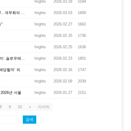
hrights
2026.03.18
1594
[경향신문] 오피니언 오항녕의 독사관견 讀史管見 아마? 확실히!…국무회의 생중계라는 당대사
hrights
2026.03.03
1600
"
hrights
2026.02.27
1602
hrights
2026.02.25
1736
hrights
2026.02.25
1636
[slow news] 국헌 문란 목적의 폭동, 윤석열 무기징역 선고의 의미: 슬로우레터 2월20일.
hrights
2026.02.23
1801
지배당할까’ 외
hrights
2026.02.16
1747
까
hrights
2026.02.09
2039
2026년 서울
hrights
2026.01.27
2151
8
9
10
»
마지막
검색