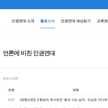
인권연대 소개
활동소식
인권연대 세상읽기
교육센
언론에 비친 인권연대
전체 4,158
번호
제목
4102
[경향신문]] 오항녕의 독사관견 ‘왕과 사는 남자’, 민심은 어디