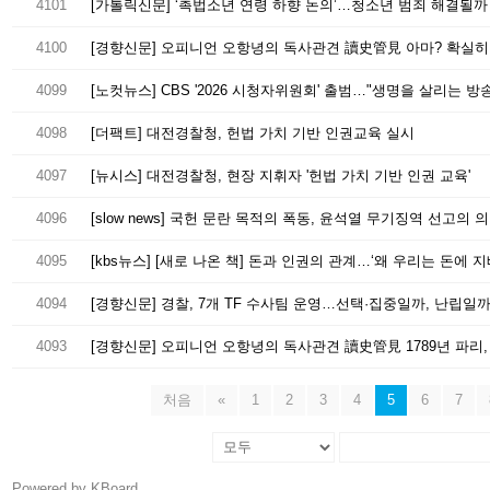
4101
[가톨릭신문] ‘촉법소년 연령 하향 논의’…청소년 범죄 해결될까
4100
4099
[노컷뉴스] CBS '2026 시청자위원회' 출범…"생명을 살리는 방송
4098
[더팩트] 대전경찰청, 헌법 가치 기반 인권교육 실시
4097
[뉴시스] 대전경찰청, 현장 지휘자 '헌법 가치 기반 인권 교육'
4096
4095
[kbs뉴스] [새로 나온 책] 돈과 인권의 관계…‘왜 우리는 돈에 
4094
[경향신문] 경찰, 7개 TF 수사팀 운영…선택·집중일까, 난립일
4093
[경향신문] 오피니언 오항녕의 독사관견 讀史管見 1789년 파리, 
처음
«
1
2
3
4
5
6
7
Powered by KBoard