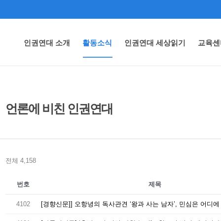
인권연대 소개
활동소식
인권연대 세상읽기
교육센
언론에 비친 인권연대
전체 4,158
번호
제목
4102
[경향신문]] 오항녕의 독사관견 ‘왕과 사는 남자’, 민심은 어디