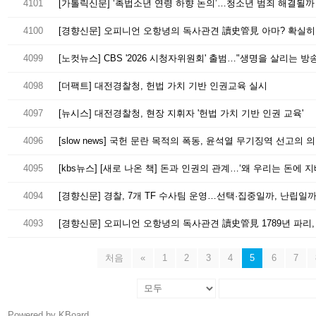
4101
[가톨릭신문] ‘촉법소년 연령 하향 논의’…청소년 범죄 해결될까
4100
4099
[노컷뉴스] CBS '2026 시청자위원회' 출범…"생명을 살리는 방송
4098
[더팩트] 대전경찰청, 헌법 가치 기반 인권교육 실시
4097
[뉴시스] 대전경찰청, 현장 지휘자 '헌법 가치 기반 인권 교육'
4096
4095
[kbs뉴스] [새로 나온 책] 돈과 인권의 관계…‘왜 우리는 돈에 
4094
[경향신문] 경찰, 7개 TF 수사팀 운영…선택·집중일까, 난립일
4093
[경향신문] 오피니언 오항녕의 독사관견 讀史管見 1789년 파리, 
처음
«
1
2
3
4
5
6
7
Powered by KBoard