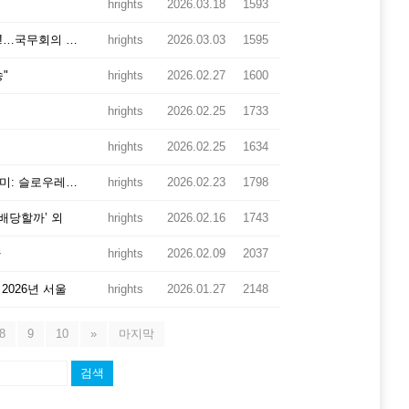
hrights
2026.03.18
1593
[경향신문] 오피니언 오항녕의 독사관견 讀史管見 아마? 확실히!…국무회의 생중계라는 당대사
hrights
2026.03.03
1595
"
hrights
2026.02.27
1600
hrights
2026.02.25
1733
hrights
2026.02.25
1634
[slow news] 국헌 문란 목적의 폭동, 윤석열 무기징역 선고의 의미: 슬로우레터 2월20일.
hrights
2026.02.23
1798
지배당할까’ 외
hrights
2026.02.16
1743
까
hrights
2026.02.09
2037
2026년 서울
hrights
2026.01.27
2148
8
9
10
»
마지막
검색