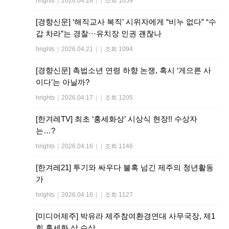
hrights
|
2026.04.28
|
|
조회 1059
[경향신문] ‘해직교사 복직’ 시위자에게 “비누 없다” “수
갑 차라”는 경찰···유치장 인권 괜찮나
hrights
|
2026.04.21
|
|
조회 1094
[경향신문] 촉법소년 연령 하향 논쟁, 혹시 ‘게으른 사
이다’는 아닐까?
hrights
|
2026.04.17
|
|
조회 1205
[한겨레TV] 최초 ‘홍세화상’ 시상식 현장!! 수상자
는…?
hrights
|
2026.04.16
|
|
조회 1146
[한겨레21] 투기와 싸우다 불혹 넘긴 제주의 청년활동
가
hrights
|
2026.04.16
|
|
조회 1127
[미디어제주] 박유라 제주참여환경연대 사무국장, 제1
회 홍세화 상 수상