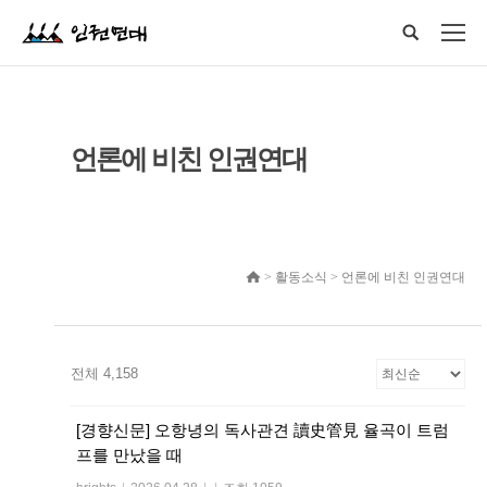
언론에 비친 인권연대
> 활동소식 > 언론에 비친 인권연대
전체 4,158
[경향신문] 오항녕의 독사관견 讀史管見 율곡이 트럼
프를 만났을 때