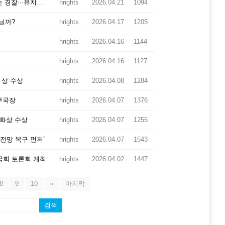
[경향신문] ‘해직교사 복직’ 시위자에게 “비누 없다” “수갑 차라”는 경찰···유치장 인권 괜찮나
hrights
2026.04.21
1094
아닐까?
hrights
2026.04.17
1205
hrights
2026.04.16
1144
hrights
2026.04.16
1127
 상 수상
hrights
2026.04.08
1284
무국장
hrights
2026.04.07
1376
세화상 수상
hrights
2026.04.07
1255
전망 복구 먼저”
hrights
2026.04.07
1543
 국회 토론회 개최
hrights
2026.04.02
1447
8
9
10
»
마지막
검색