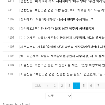
4111
4110
[경향신문] 촉법소년 연령 하향 논쟁, 혹시 ‘게으른 사이다’는 
4109
[한겨레TV] 최초 ‘홍세화상’ 시상식 현장!! 수상자는…?
4108
[한겨레21] 투기와 싸우다 불혹 넘긴 제주의 청년활동가
4107
[미디어제주] 박유라 제주참여환경연대 사무국장, 제1회 홍세화
4106
[제주의소리] 제1회 ‘홍세화 상’에 박유라 제주참여환경연대 사
4105
[헤드라인제주] 박유라 제주참여환경연대 사무국장, 제1회 홍
4104
[서울신문] 촉법소년 논란 속 전문가들 제언…“연령 하향보다 안
4103
[서울신문] “촉법소년 연령, 신중한 접근 필요”…인권연대, 6일
처음
«
1
2
3
4
5
6
7
Powered by KBoard