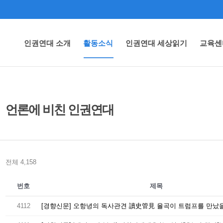
인권연대 소개
활동소식
인권연대 세상읽기
교육센
언론에 비친 인권연대
전체 4,158
번호
제목
4112
[경향신문] 오항녕의 독사관견 讀史管見 율곡이 트럼프를 만났