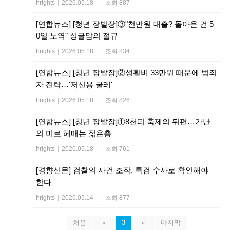
hrights
|
2026.05.18
|
|
조회 887
[연합뉴스] [청년 장발장]③"천만원 대출? 돌아온 건 5
0일 노역" 싱글맘의 절규
hrights
|
2026.05.18
|
|
조회 834
[연합뉴스] [청년 장발장]②생활비 33만원 때문에 범죄
자 전락…'저신용 굴레'
hrights
|
2026.05.18
|
|
조회 826
[연합뉴스] [청년 장발장]①8천피 축제의 뒤편…가난
의 미로 헤매는 젊은층
hrights
|
2026.05.18
|
|
조회 761
[경향신문] 검찰의 사건 조작, 특검 수사로 확인해야
한다
hrights
|
2026.05.14
|
|
조회 877
처음
«
3
»
마지막