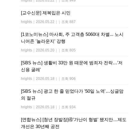
hrights
|
2026.05.22
|
|
조회 949
[교수신문] 제복입은 시민
hrights
|
2026.05.22
|
|
조회 887
[1코노미뉴스] 마사회, 주 고객층 5060대 차별... 노시
니어존 '놀라운지' 강행
hrights
|
2026.05.20
|
|
조회 805
[SBS 뉴스] 생활비 33만 원 때문에 범죄자 전락…'저
신용 굴레'
hrights
|
2026.05.18
|
|
조회 906
[SBS 뉴스] 광고 한 줄 믿었다가 '50일 노역'…싱글맘
의 절규
hrights
|
2026.05.18
|
|
조회 934
[연합뉴스] [청년 장발장]④'가난이 형벌' 됐지만…제도
개선은 30년째 공전