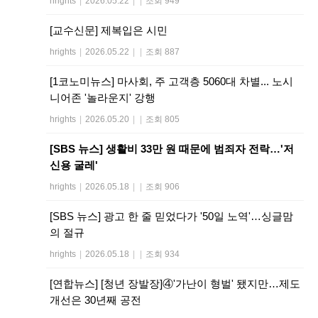
hrights
|
2026.05.22
|
|
조회 949
[교수신문] 제복입은 시민
hrights
|
2026.05.22
|
|
조회 887
[1코노미뉴스] 마사회, 주 고객층 5060대 차별... 노시
니어존 '놀라운지' 강행
hrights
|
2026.05.20
|
|
조회 805
[SBS 뉴스] 생활비 33만 원 때문에 범죄자 전락…'저
신용 굴레'
hrights
|
2026.05.18
|
|
조회 906
[SBS 뉴스] 광고 한 줄 믿었다가 '50일 노역'…싱글맘
의 절규
hrights
|
2026.05.18
|
|
조회 934
[연합뉴스] [청년 장발장]④'가난이 형벌' 됐지만…제도
개선은 30년째 공전