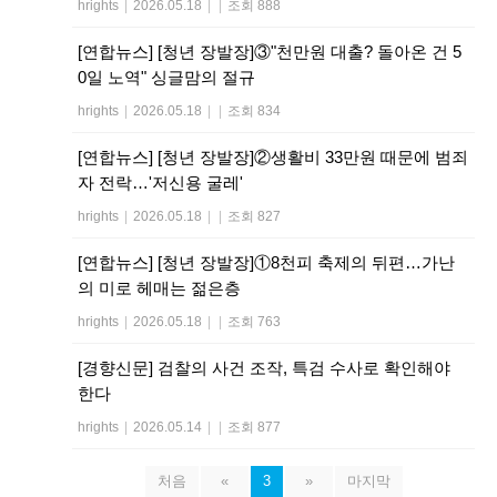
hrights
|
2026.05.18
|
|
조회 888
[연합뉴스] [청년 장발장]③"천만원 대출? 돌아온 건 5
0일 노역" 싱글맘의 절규
hrights
|
2026.05.18
|
|
조회 834
[연합뉴스] [청년 장발장]②생활비 33만원 때문에 범죄
자 전락…'저신용 굴레'
hrights
|
2026.05.18
|
|
조회 827
[연합뉴스] [청년 장발장]①8천피 축제의 뒤편…가난
의 미로 헤매는 젊은층
hrights
|
2026.05.18
|
|
조회 763
[경향신문] 검찰의 사건 조작, 특검 수사로 확인해야
한다
hrights
|
2026.05.14
|
|
조회 877
처음
«
3
»
마지막