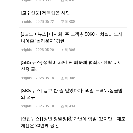
hrights
|
2026.05.22
|
|
조회 950
[교수신문] 제복입은 시민
hrights
|
2026.05.22
|
|
조회 888
[1코노미뉴스] 마사회, 주 고객층 5060대 차별... 노시
니어존 '놀라운지' 강행
hrights
|
2026.05.20
|
|
조회 806
[SBS 뉴스] 생활비 33만 원 때문에 범죄자 전락…'저
신용 굴레'
hrights
|
2026.05.18
|
|
조회 906
[SBS 뉴스] 광고 한 줄 믿었다가 '50일 노역'…싱글맘
의 절규
hrights
|
2026.05.18
|
|
조회 934
[연합뉴스] [청년 장발장]④'가난이 형벌' 됐지만…제도
개선은 30년째 공전