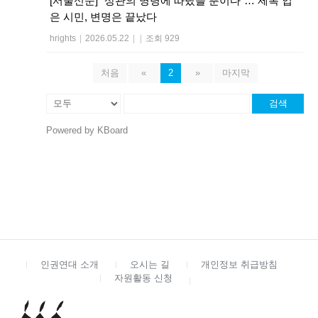
[서울신문] “상관의 명령에 따랐을 뿐이다”… 제복 입
은 시민, 변명은 끝났다
hrights
|
2026.05.22
|
|
조회 929
처음
«
2
»
마지막
검색
Powered by KBoard
인권연대 소개
오시는 길
개인정보 취급방침
자원활동 신청