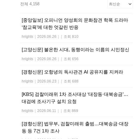
전체 4,158
[중앙일보] 오피니언 양성희의 문화참견 학폭 드라마
‘참교육’에 대한 엇갈린 반응
hrights
|
2026.06.26
|
|
조회 810
[고양신문] 불온한 시대, 동행이라는 이름의 시민정신
hrights
|
2026.06.26
|
|
조회 656
[경향신문] 오항녕의 독사관견 AI 공유지를 지켜라
hrights
|
2026.06.23
|
|
조회 688
[KBS] 검찰미래위 1차 조사대상 ‘대장동·대북송금’…
대검에 조사기구 설치 요청
hrights
|
2026.06.11
|
|
조회 869
[경향신문] 법무부, 검찰미래위 출범…대북송금·대장
동 등 7건 1차 조사