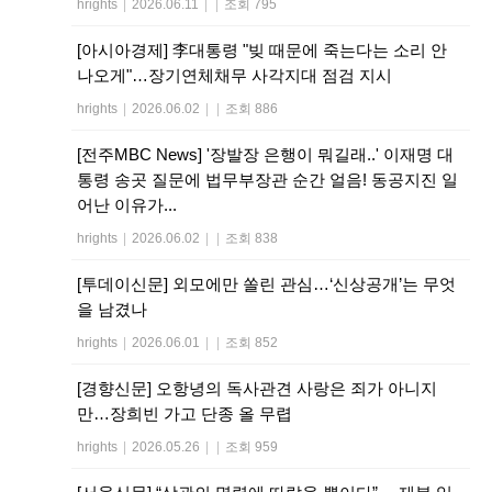
hrights
|
2026.06.11
|
|
조회 795
[아시아경제] 李대통령 "빚 때문에 죽는다는 소리 안
나오게"…장기연체채무 사각지대 점검 지시
hrights
|
2026.06.02
|
|
조회 886
[전주MBC News] '장발장 은행이 뭐길래..' 이재명 대
통령 송곳 질문에 법무부장관 순간 얼음! 동공지진 일
어난 이유가...
hrights
|
2026.06.02
|
|
조회 838
[투데이신문] 외모에만 쏠린 관심…‘신상공개’는 무엇
을 남겼나
hrights
|
2026.06.01
|
|
조회 852
[경향신문] 오항녕의 독사관견 사랑은 죄가 아니지
만…장희빈 가고 단종 올 무렵
hrights
|
2026.05.26
|
|
조회 959