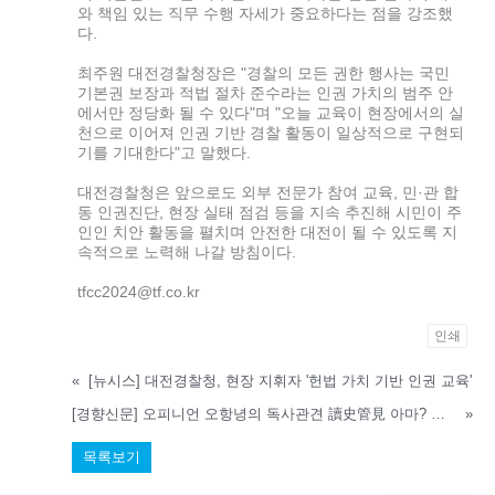
와 책임 있는 직무 수행 자세가 중요하다는 점을 강조했
다.
최주원 대전경찰청장은 "경찰의 모든 권한 행사는 국민
기본권 보장과 적법 절차 준수라는 인권 가치의 범주 안
에서만 정당화 될 수 있다"며 "오늘 교육이 현장에서의 실
천으로 이어져 인권 기반 경찰 활동이 일상적으로 구현되
기를 기대한다"고 말했다.
대전경찰청은 앞으로도 외부 전문가 참여 교육, 민·관 합
동 인권진단, 현장 실태 점검 등을 지속 추진해 시민이 주
인인 치안 활동을 펼치며 안전한 대전이 될 수 있도록 지
속적으로 노력해 나갈 방침이다.
tfcc2024@tf.co.kr
인쇄
«
[뉴시스] 대전경찰청, 현장 지휘자 '헌법 가치 기반 인권 교육'
[경향신문] 오피니언 오항녕의 독사관견 讀史管見 아마? 확실히!…국무회의 생중계라는 당대사
»
목록보기