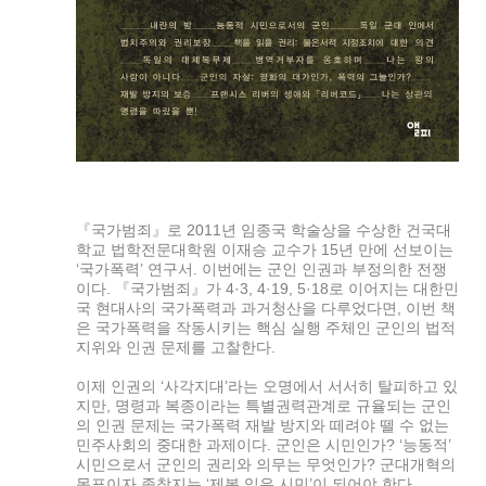
『국가범죄』로 2011년 임종국 학술상을 수상한 건국대
학교 법학전문대학원 이재승 교수가 15년 만에 선보이는
‘국가폭력’ 연구서. 이번에는 군인 인권과 부정의한 전쟁
이다. 『국가범죄』가 4·3, 4·19, 5·18로 이어지는 대한민
국 현대사의 국가폭력과 과거청산을 다루었다면, 이번 책
은 국가폭력을 작동시키는 핵심 실행 주체인 군인의 법적
지위와 인권 문제를 고찰한다.
이제 인권의 ‘사각지대’라는 오명에서 서서히 탈피하고 있
지만, 명령과 복종이라는 특별권력관계로 규율되는 군인
의 인권 문제는 국가폭력 재발 방지와 떼려야 뗄 수 없는
민주사회의 중대한 과제이다. 군인은 시민인가? ‘능동적’
시민으로서 군인의 권리와 의무는 무엇인가? 군대개혁의
목표이자 종착지는 ‘제복 입은 시민’이 되어야 한다.