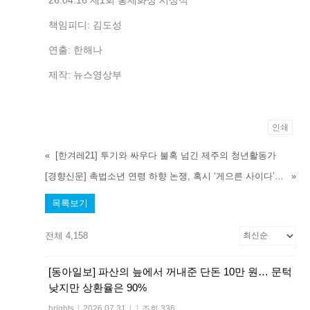
책임피디: 김도성
연출: 한해나
제작: 뉴스영상부
인쇄
«
[한겨레21] 투기와 싸우다 불혹 넘긴 제주의 청년활동가
[경향신문] 촉법소년 연령 하향 논쟁, 혹시 ‘게으른 사이다’는 아닐까?
»
목록보기
전체 4,158
[동아일보] 파산의 늪에서 꺼내준 단돈 10만 원… 문턱
낮지만 상환율은 90%
hrights
|
2026.07.31
|
|
조회 336