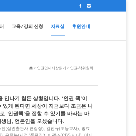
터
교육/강의 신청
자료실
후원안내
> 인권연대세상읽기 > 인권-책위원회
 만나기 힘든 상황입니다. ‘인권 책’이
수 있게 된다면 세상이 지금보다 조금은 나
로 ‘인권책’을 접할 수 있기를 바라는 마
선생님, 언론인을 모셨습니다.
종진(삼인출판사 편집장), 김진규(초등교사), 방효
 은종복(서점 ‘풀무질’), 이광조(CBS 피디), 이제