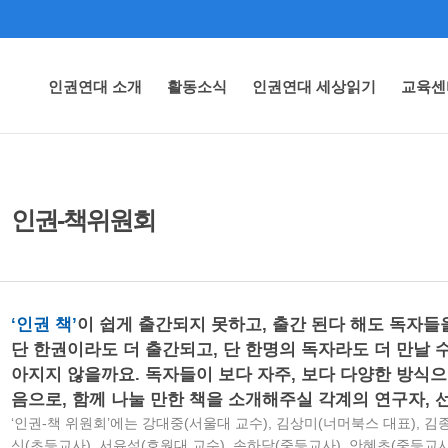
인권연대 소개
활동소식
인권연대 세상읽기
교육센
인권-책위원회
‘인권 책’
이 쉽게 출간되지 못하고, 출간 된다 해도 독자들을
단 한권이라도 더 출간되고, 단 한명의 독자라도 더 만날 
아지지 않을까요. 독자들이 보다 자주, 보다 다양한 방식으
음으로, 함께 나눌 만한 책을 소개해주실 각계의 연구자, 
‘인권-책 위원회’에는 강대중(서울대 교수), 김상미(너머북스 대표), 김
신(초등교사), 서유석(호원대 교수), 손하담(중등교사), 안혜초(중등교사),