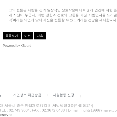
그의 변론은 사람들 간의 일상적인 상호작용에서 어떻게 인간에 대한 
게 자신이 누군지, 어떤 경험과 선호와 고통을 가진 사람인지를 드러낼
격‘이라는 낙인에 맞서 자신을 변론할 수 있으리라는 전망을 제시합니다
목록보기
이전
다음
Powered by KBoard
길
개인정보 취급방침
자원활동 신청
4508 서울시 중구 만리재로37길 8, 세방빌딩 3층(만리동1가)
 02.749.9004, FAX : 02.3672.0438 | E-mail : rights1999@naver.c
 reserved.