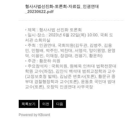
형사사법선진화-토론회-자료집_인권연대
_20230622.pdf
◦ 제목 : 형사사법 선진화 토론회
◦ 일시·장소 : 2023년 6월 22일(목) 10:00, 국회 도
서관 소회의실
◦ 주최 : 인권연대, 국회의원(김두관, 김병주, 김용
민, 민형배, 박주민, 박찬대, 서영석, 양이원영, 윤영
덕, 이용빈, 이재정, 장경태, 전용기, 황운하)
◦ 주관 : 황운하 의원
◦ 주요참석자 : 국회의원, 원혜욱 인하대 법학전문대
학원 교수(좌장), 김안식 백석대 범죄교정학과 교수
(교정보호청 발제), 김남준 변호사(토론), 황문규 중
부대 경찰행정학과 교수(토론), 윤동호 국민대 법대
교수(토론), 오창익 인권연대 사무국장
목록보기
이전
다음
Powered by KBoard