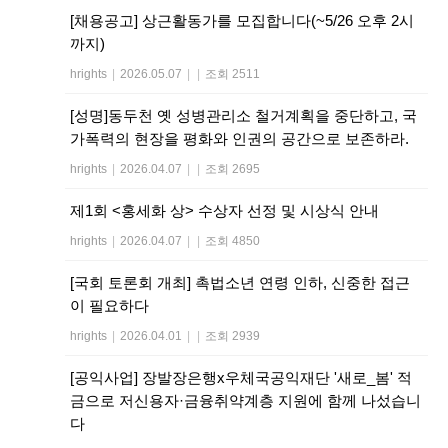
[채용공고] 상근활동가를 모집합니다(~5/26 오후 2시
까지)
hrights
|
2026.05.07
|
|
조회 2511
[성명]동두천 옛 성병관리소 철거계획을 중단하고, 국
가폭력의 현장을 평화와 인권의 공간으로 보존하라.
hrights
|
2026.04.07
|
|
조회 2695
제1회 <홍세화 상> 수상자 선정 및 시상식 안내
hrights
|
2026.04.07
|
|
조회 4850
[국회 토론회 개최] 촉법소년 연령 인하, 신중한 접근
이 필요하다
hrights
|
2026.04.01
|
|
조회 2939
[공익사업] 장발장은행x우체국공익재단 '새로_봄' 적
금으로 저신용자·금융취약계층 지원에 함께 나섰습니
다