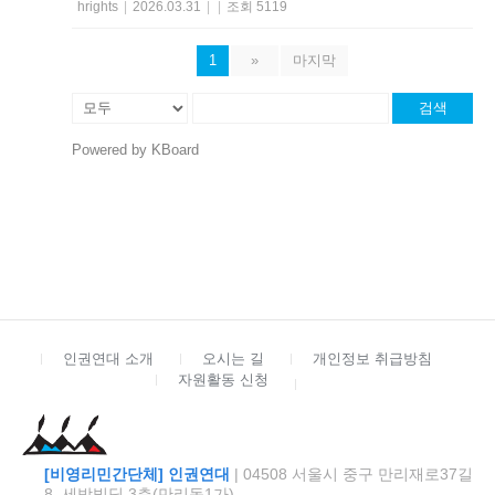
hrights
|
2026.03.31
|
|
조회 5119
1
»
마지막
검색
Powered by KBoard
인권연대 소개
오시는 길
개인정보 취급방침
자원활동 신청
[비영리민간단체] 인권연대
| 04508 서울시 중구 만리재로37길
8, 세방빌딩 3층(만리동1가)