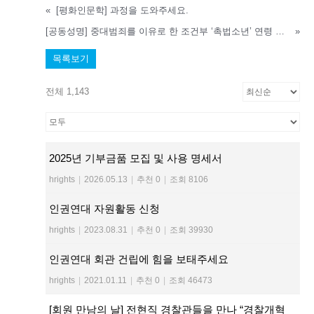
«
[평화인문학] 과정을 도와주세요.
[공동성명] 중대범죄를 이유로 한 조건부 ‘촉법소년’ 연령 하향은 아동의 권리를 후퇴시키고 아동친화적 사법 원칙에 역행합니다.
»
목록보기
전체 1,143
2025년 기부금품 모집 및 사용 명세서
hrights
|
2026.05.13
|
추천 0
|
조회 8106
인권연대 자원활동 신청
hrights
|
2023.08.31
|
추천 0
|
조회 39930
인권연대 회관 건립에 힘을 보태주세요
hrights
|
2021.01.11
|
추천 0
|
조회 46473
[회원 만남의 날] 전현직 경찰관들을 만나 “경찰개혁