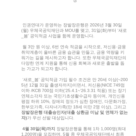
인권연대가 운영하는 장발장은행은 2026년 3월 30일
(월) 우체국공익재단과 MOU를 맺고, 31일(화)부터 ‘새로
_봄’ 공익적금 사업을 함께 운영합니다.
월 3만 원 이상, 6번 연속 적금을 시작으로, 저신용·금융
취약계층이 올바른 금융 습관을 만들고, 금융 역량을 키
워가는 길을 제시하고자 합니다. 또한 우체국공익재단의
다양한 연계 지원을 통해 신용 회복과 새로운 출발을 돕
는 가교가 되고자 합니다.
‘새로_봄’ 공익적금 가입 필수 조건은 만 20세 이상(~200
5년 12월 31일 출생자까지)이면서, 저신용(NICE 749점
이하 /KCB 700점 이하(’25.4.1~’26.3.31 적용) 또는 장기
연체소각자 또는 국민기초생활수급자 등이며, 개인신용
평점 하위 10%, 장애의 정도가 심한 장애인, 다문화가정,
한부모가족, 다자녀가족(만 18세 미만 2명 이상), 그리고
장발장은행 대출승인자
(
대출 상환금 미납 및 연체가 없는
자
)
가 우선 선발 대상입니다.
4
월
30
일
(
목
)
까지
장발장은행을 통해 1차 1,000명(최대
1,200명)을 모집하며, 5월 중 우체국공익재단에서 최종