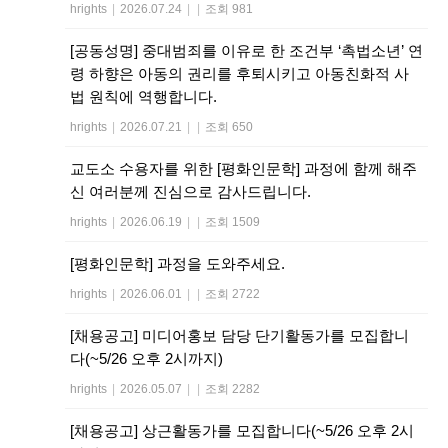
hrights
|
2026.07.24
|
|
조회 981
[공동성명] 중대범죄를 이유로 한 조건부 ‘촉법소년’ 연
령 하향은 아동의 권리를 후퇴시키고 아동친화적 사
법 원칙에 역행합니다.
hrights
|
2026.07.21
|
|
조회 650
교도소 수용자를 위한 [평화인문학] 과정에 함께 해주
신 여러분께 진심으로 감사드립니다.
hrights
|
2026.06.19
|
|
조회 1509
[평화인문학] 과정을 도와주세요.
hrights
|
2026.06.01
|
|
조회 2722
[채용공고] 미디어홍보 담당 단기활동가를 모집합니
다(~5/26 오후 2시까지)
hrights
|
2026.05.07
|
|
조회 2282
[채용공고] 상근활동가를 모집합니다(~5/26 오후 2시