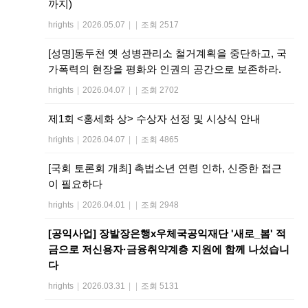
까지)
hrights
|
2026.05.07
|
|
조회 2517
[성명]동두천 옛 성병관리소 철거계획을 중단하고, 국
가폭력의 현장을 평화와 인권의 공간으로 보존하라.
hrights
|
2026.04.07
|
|
조회 2702
제1회 <홍세화 상> 수상자 선정 및 시상식 안내
hrights
|
2026.04.07
|
|
조회 4865
[국회 토론회 개최] 촉법소년 연령 인하, 신중한 접근
이 필요하다
hrights
|
2026.04.01
|
|
조회 2948
[공익사업] 장발장은행x우체국공익재단 '새로_봄' 적
금으로 저신용자·금융취약계층 지원에 함께 나섰습니
다
hrights
|
2026.03.31
|
|
조회 5131