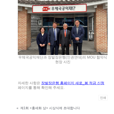
우체국공익재단과 장발장은행(인권연대)의 MOU 협약식
현장 사진
자세한 사항은
장발장은행 홈페이지 새로_봄 적금 신청
페이지를 통해 확인해 주세요.
인쇄
«
제1회 <홍세화 상> 시상식에 초대합니다