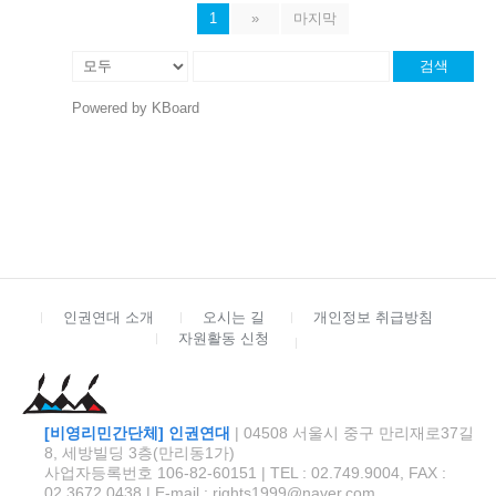
1
»
마지막
검색
Powered by KBoard
인권연대 소개
오시는 길
개인정보 취급방침
자원활동 신청
[비영리민간단체] 인권연대
| 04508 서울시 중구 만리재로37길
8, 세방빌딩 3층(만리동1가)
사업자등록번호 106-82-60151 | TEL : 02.749.9004, FAX :
02.3672.0438 | E-mail : rights1999@naver.com