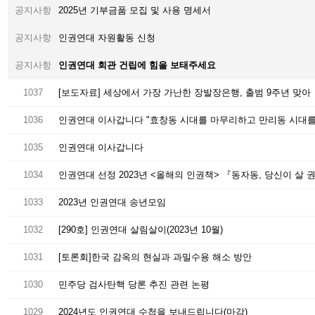
공지사항
2025년 기부금품 모집 및 사용 명세서
공지사항
인권연대 자원활동 신청
공지사항
인권연대 회관 건립에 힘을 보태주세요
1037
[보도자료] 세상에서 가장 가난한 장발장은행, 출범 9주년 맞아
1036
인권연대 이사갑니다 "효창동 시대를 마무리하고 만리동 시대를
1035
인권연대 이사갑니다
1034
인권연대 선정 2023년 <올해의 인권책> 『동자동, 당신이 살 
1033
2023년 인권연대 송년모임
1032
[290호] 인권연대 살림살이(2023년 10월)
1031
[토론회]한국 감옥의 현실과 과밀수용 해소 방안
1030
민주당 검사탄핵 당론 추진 관련 논평
1029
2024년도 인권연대 수첩을 보내드립니다(마감)