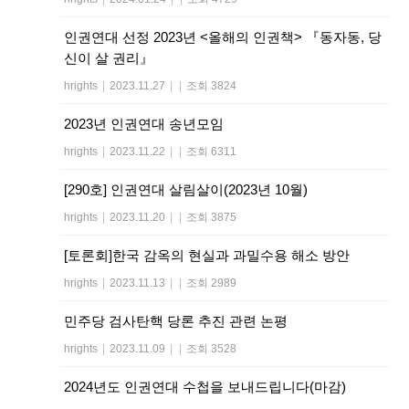
인권연대 선정 2023년 <올해의 인권책> 『동자동, 당
신이 살 권리』
hrights
|
2023.11.27
|
|
조회 3824
2023년 인권연대 송년모임
hrights
|
2023.11.22
|
|
조회 6311
[290호] 인권연대 살림살이(2023년 10월)
hrights
|
2023.11.20
|
|
조회 3875
[토론회]한국 감옥의 현실과 과밀수용 해소 방안
hrights
|
2023.11.13
|
|
조회 2989
민주당 검사탄핵 당론 추진 관련 논평
hrights
|
2023.11.09
|
|
조회 3528
2024년도 인권연대 수첩을 보내드립니다(마감)