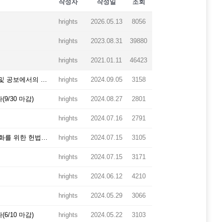
작성자
작성일
조회
hrights
2026.05.13
8056
hrights
2023.08.31
39880
hrights
2021.01.11
46423
기본권 침해 방지와 인권 보호 강화를 위한 「형사사건의 수사 및 공보에서의 인권 보호에 관한 법률안」 일명 '이선균법' 제정안 발의 공동기자회견
hrights
2024.09.05
3158
/30 마감)
hrights
2024.08.27
2801
hrights
2024.07.16
2791
민주헌정질서 수호를 위한 탄핵제도를 고민한다-탄핵제도 활성화를 위한 헌법재판소의 역할 관련 전문가 토론회
hrights
2024.07.15
3105
hrights
2024.07.15
3171
hrights
2024.06.12
4210
hrights
2024.05.29
3066
/10 마감)
hrights
2024.05.22
3103