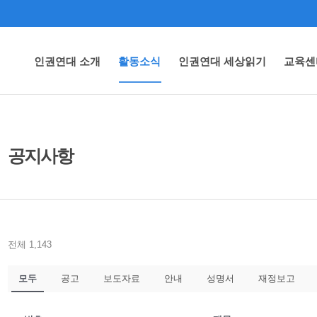
인권연대 소개
활동소식
인권연대 세상읽기
교육센
공지사항
전체 1,143
모두
공고
보도자료
안내
성명서
재정보고