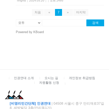
hrights
|
2024.05.20
|
|
조회 2495
처음
«
7
»
마지막
검색
Powered by KBoard
인권연대 소개
오시는 길
개인정보 취급방침
자원활동 신청
[비영리민간단체] 인권연대
| 04508 서울시 중구 만리재로37길
8, 세방빌딩 3층(만리동1가)