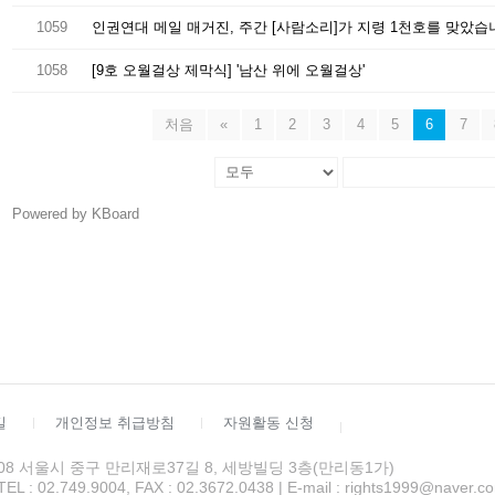
1059
인권연대 메일 매거진, 주간 [사람소리]가 지령 1천호를 맞았습
1058
[9호 오월걸상 제막식] '남산 위에 오월걸상'
처음
«
1
2
3
4
5
6
7
Powered by KBoard
길
개인정보 취급방침
자원활동 신청
4508 서울시 중구 만리재로37길 8, 세방빌딩 3층(만리동1가)
 02.749.9004, FAX : 02.3672.0438 | E-mail : rights1999@naver.c