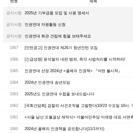
번호
제목
공지사항
2025년 기부금품 모집 및 사용 명세서
공지사항
인권연대 자원활동 신청
공지사항
인권연대 회관 건립에 힘을 보태주세요
1067
[인턴공고] 인권연대 제26기 청년인턴 모집
1066
[긴급성명] 윤석열의 내란 범죄, 즉각 사법처리를 시작하라!
1065
인권연대 선정 2024년 <올해의 인권책> 『어떤 불시착』
1064
2024년 인권연대 송년모임
1063
2025년도 인권연대 수첩을 보내드립니다
1062
[국회간담회] 검찰의 사건조작을 고발한다(10/23 수요일 10시, 
1061
<서울 남산 오월걸상 제막식> 더불어민주당 이재명 대표 서면
1060
2024년 올해의 인권책을 공모합니다(11/1까지)