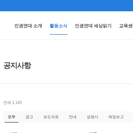
인권연대 소개
활동소식
인권연대 세상읽기
교육센
공지사항
전체 1,143
모두
공고
보도자료
안내
성명서
재정보고