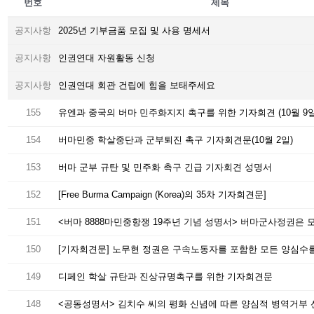
번호
제목
공지사항
2025년 기부금품 모집 및 사용 명세서
공지사항
인권연대 자원활동 신청
공지사항
인권연대 회관 건립에 힘을 보태주세요
155
유엔과 중국의 버마 민주화지지 촉구를 위한 기자회견 (10월 9일
154
버마민중 학살중단과 군부퇴진 촉구 기자회견문(10월 2일)
153
버마 군부 규탄 및 민주화 촉구 긴급 기자회견 성명서
152
[Free Burma Campaign (Korea)의 35차 기자회견문]
151
150
[기자회견문] 노무현 정권은 구속노동자를 포함한 모든 양심수를
149
디페인 학살 규탄과 진상규명촉구를 위한 기자회견문
148
<공동성명서> 김치수 씨의 평화 신념에 따른 양심적 병역거부