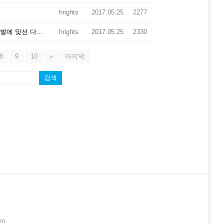
hrights
2017.05.25
2277
국제 앰네스티 선정 양심수 김성환의 투쟁 기록 <골리앗 삼성재벌에 맞선 다윗의 투쟁> 출간에 즈음한 삼성 재벌 규탄 기자회견문
hrights
2017.05.25
2330
8
9
10
»
마지막
검색
om