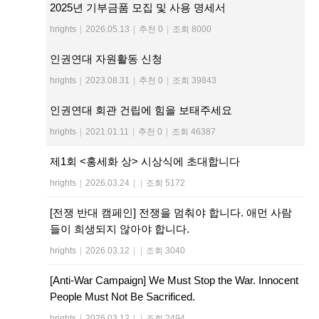
2025년 기부금품 모집 및 사용 명세서
hrights
|
2026.05.13
|
추천 0
|
조회 8000
인권연대 자원활동 신청
hrights
|
2023.08.31
|
추천 0
|
조회 39843
인권연대 회관 건립에 힘을 보태주세요
hrights
|
2021.01.11
|
추천 0
|
조회 46387
제1회 <홍세화 상> 시상식에 초대합니다
hrights
|
2026.03.24
|
|
조회 5172
[전쟁 반대 캠페인] 전쟁을 멈춰야 합니다. 애먼 사람
들이 희생되지 않아야 합니다.
hrights
|
2026.03.12
|
|
조회 3040
[Anti-War Campaign] We Must Stop the War. Innocent
People Must Not Be Sacrificed.
hrights
|
2026.03.12
|
|
조회 2494