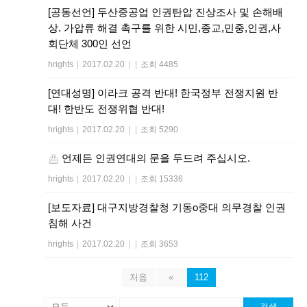
[공동선언] 두산중공업 인권탄압 진상조사 및 손해배
상. 가압류 해결 촉구를 위한 시민,종교,민중,인권,사
회단체 300인 선언
hrights
|
2017.02.20
|
|
조회 4485
[연대성명] 이라크 공격 반대! 한국정부 전쟁지원 반
대! 한반도 전쟁위협 반대!
hrights
|
2017.02.20
|
|
조회 5290
언제든 인권연대의 문을 두드려 주십시오.
hrights
|
2017.02.20
|
|
조회 15336
[보도자료] 대구지방경찰청 기동o중대 의무경찰 인권
침해 사건
hrights
|
2017.02.20
|
|
조회 3653
처음
«
112
검색