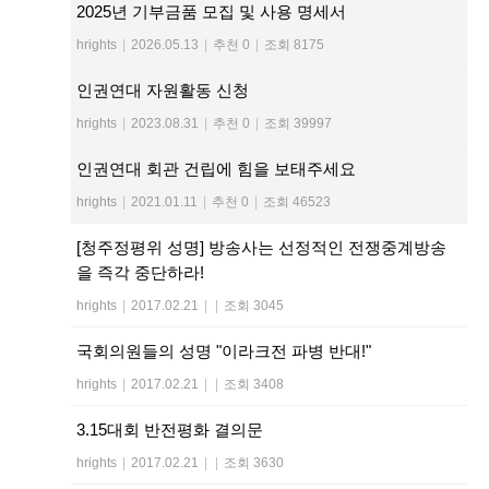
2025년 기부금품 모집 및 사용 명세서
hrights
|
2026.05.13
|
추천 0
|
조회 8175
인권연대 자원활동 신청
hrights
|
2023.08.31
|
추천 0
|
조회 39997
인권연대 회관 건립에 힘을 보태주세요
hrights
|
2021.01.11
|
추천 0
|
조회 46523
[청주정평위 성명] 방송사는 선정적인 전쟁중계방송
을 즉각 중단하라!
hrights
|
2017.02.21
|
|
조회 3045
국회의원들의 성명 "이라크전 파병 반대!"
hrights
|
2017.02.21
|
|
조회 3408
3.15대회 반전평화 결의문
hrights
|
2017.02.21
|
|
조회 3630