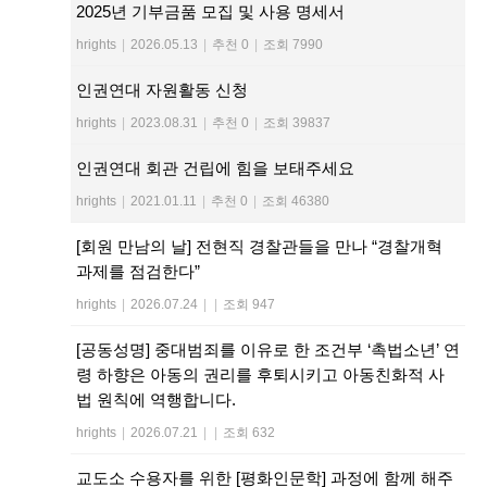
2025년 기부금품 모집 및 사용 명세서
hrights
|
2026.05.13
|
추천 0
|
조회 7990
인권연대 자원활동 신청
hrights
|
2023.08.31
|
추천 0
|
조회 39837
인권연대 회관 건립에 힘을 보태주세요
hrights
|
2021.01.11
|
추천 0
|
조회 46380
[회원 만남의 날] 전현직 경찰관들을 만나 “경찰개혁
과제를 점검한다”
hrights
|
2026.07.24
|
|
조회 947
[공동성명] 중대범죄를 이유로 한 조건부 ‘촉법소년’ 연
령 하향은 아동의 권리를 후퇴시키고 아동친화적 사
법 원칙에 역행합니다.
hrights
|
2026.07.21
|
|
조회 632
교도소 수용자를 위한 [평화인문학] 과정에 함께 해주