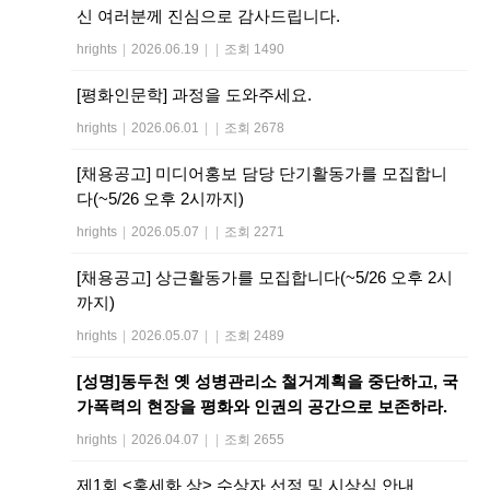
신 여러분께 진심으로 감사드립니다.
hrights
|
2026.06.19
|
|
조회 1490
[평화인문학] 과정을 도와주세요.
hrights
|
2026.06.01
|
|
조회 2678
[채용공고] 미디어홍보 담당 단기활동가를 모집합니
다(~5/26 오후 2시까지)
hrights
|
2026.05.07
|
|
조회 2271
[채용공고] 상근활동가를 모집합니다(~5/26 오후 2시
까지)
hrights
|
2026.05.07
|
|
조회 2489
[성명]동두천 옛 성병관리소 철거계획을 중단하고, 국
가폭력의 현장을 평화와 인권의 공간으로 보존하라.
hrights
|
2026.04.07
|
|
조회 2655
제1회 <홍세화 상> 수상자 선정 및 시상식 안내