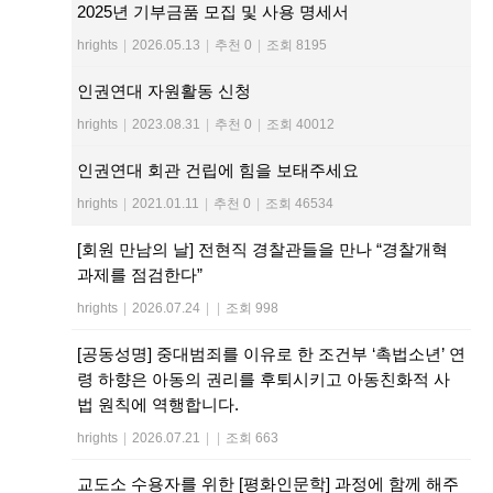
2025년 기부금품 모집 및 사용 명세서
hrights
|
2026.05.13
|
추천 0
|
조회 8195
인권연대 자원활동 신청
hrights
|
2023.08.31
|
추천 0
|
조회 40012
인권연대 회관 건립에 힘을 보태주세요
hrights
|
2021.01.11
|
추천 0
|
조회 46534
[회원 만남의 날] 전현직 경찰관들을 만나 “경찰개혁
과제를 점검한다”
hrights
|
2026.07.24
|
|
조회 998
[공동성명] 중대범죄를 이유로 한 조건부 ‘촉법소년’ 연
령 하향은 아동의 권리를 후퇴시키고 아동친화적 사
법 원칙에 역행합니다.
hrights
|
2026.07.21
|
|
조회 663
교도소 수용자를 위한 [평화인문학] 과정에 함께 해주